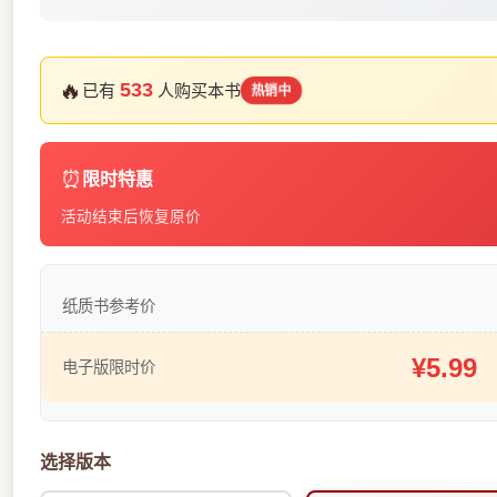
🔥
533
已有
人购买本书
热销中
⏰
限时特惠
活动结束后恢复原价
纸质书参考价
¥5.99
电子版限时价
选择版本