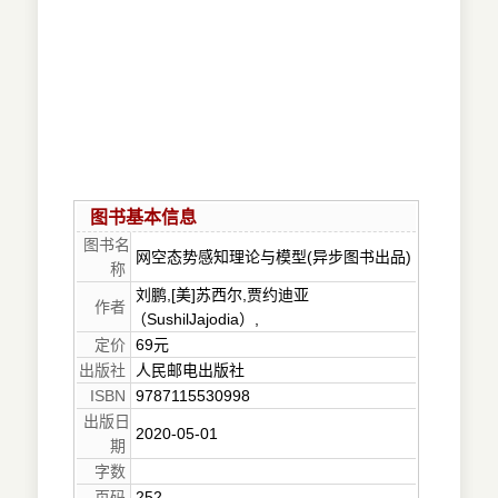
图书基本信息
图书名
网空态势感知理论与模型(异步图书出品)
称
刘鹏,[美]苏西尔,贾约迪亚
作者
（SushilJajodia）,
定价
69元
出版社
人民邮电出版社
ISBN
9787115530998
出版日
2020-05-01
期
字数
页码
252