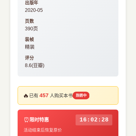
出版年
2020-05
页数
390页
装帧
精装
评分
8.6(豆瓣)
🔥
457
已有
人购买本书
热销中
⏰
16:02:27
限时特惠
活动结束后恢复原价