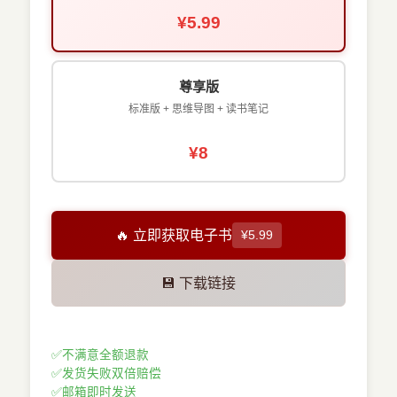
¥5.99
尊享版
标准版 + 思维导图 + 读书笔记
¥8
🔥 立即获取电子书
¥5.99
💾 下载链接
✅
不满意全额退款
✅
发货失败双倍赔偿
✅
邮箱即时发送