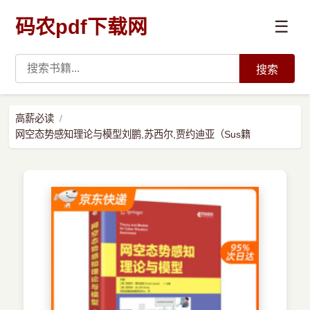
码农pdf下载网
☰
搜索
高薪必读
高薪必读
网空态势感知理论与模型刘鹏,苏西尔,贾约迪亚（Sus籍
数据科学与人工智能
›
Python
›
Java
›
前端开发
›
系统编程