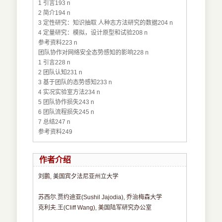
1 引言193 n
2 简介194 n
3 定性研究：知识抽取 人种志方法研究的数据204 n
4 定量研究：模拟，设计原型和试验208 n
参考资料223 n
团队协作对网络安全态势感知的影响228 n
1 引言228 n
2 团队认知231 n
3 基于团队的态势感知233 n
4 实况实验室方法234 n
5 团队协作损失243 n
6 团队流程损失245 n
7 总结247 n
参考资料249
作者介绍
刘鹏, 美国宾夕法尼亚州立大学
苏西尔.贾约迪亚(Sushil Jajodia), 乔治梅森大学
克利夫.王(Cliff Wang), 美国陆军研究办公室