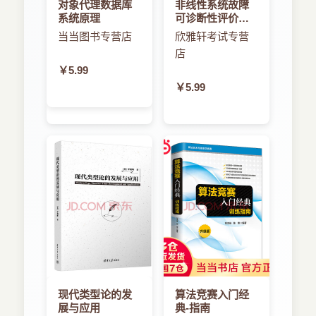
对象代理数据库
非线性系统故障
系统原理
可诊断性评价与
诊断方法
当当图书专营店
欣雅轩考试专营
店
￥5.99
￥5.99
现代类型论的发
算法竞赛入门经
展与应用
典-指南