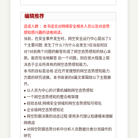
编辑推荐
适读人群 ：本书适合对网络安全相关人员以及对态势
感知感兴趣的读者阅读。
当前，在安全事件发生时，网空安全运行中心提出了3
个主要问题: 发生了什么?为什么会发生?应当如何应
对?对前两个问题的解答形成了网空态势感知的核心本
质。能否恰当地解答 后一个问题，则在很大程度上取
决态于企业所具有的网空态势感知能力。
本书的目标是总结 近在开发理想的网空态势感知能力
方面的研究进展。本书收录的8篇文章围绕以下主题展
开。
● 以人员为中心的计算机辅助网空态势感知
● 一个网空态势感知的整合框架理
● 经验总结:网络安全领域的网空态势感知可视化
● 企业级网空态势感知论
● 网空防御决策的动态过程:使用多代理认知建模来理解
网络战
● 对网空防御态势分析中分析人员数据分类分流操作的
研究