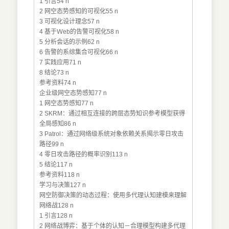
1 引言54 n
2 网空态势感知的可视化55 n
3 可视化设计理念57 n
4 基于Ｗeb的告警可视化58 n
5 分析会话的示例62 n
6 告警的系综集合可视化66 n
7 实践应用71 n
8 结论73 n
参考资料74 n
企业级网空态势感知77 n
1 网空态势感知77 n
2 SKRM：通过相互连接的跨层态势知识参考模型获得
全局感知86 n
3 Patrol：通过网络级系统对象依赖关系揭示零日攻击
路径99 n
4 零日攻击路径的概率识别113 n
5 结论117 n
参考资料118 n
学习与决策127 n
网空防御决策的动态过程：使用多代理认知建模来理解
网络战128 n
1 引言128 n
2 网络战博弈：基于个体的认知－合理模型构建多代理