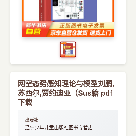
›
新兴语言
预订书籍
网空态势感知理论与模型刘鹏,
苏西尔,贾约迪亚（Sus籍 pdf
下载
出版社
辽宁少年儿童出版社图书专营店