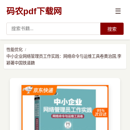
码农pdf下载网
☰
搜索
高薪必读
性能优化
中小企业网络管理员工作实践：网络命令与运维工具卷黄治国,李
数据科学与人工智能
颖著中国铁道籍
›
Python
›
Java
›
前端开发
›
系统编程