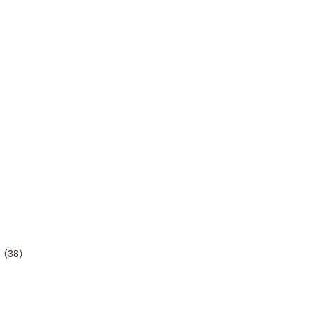
）
（38）