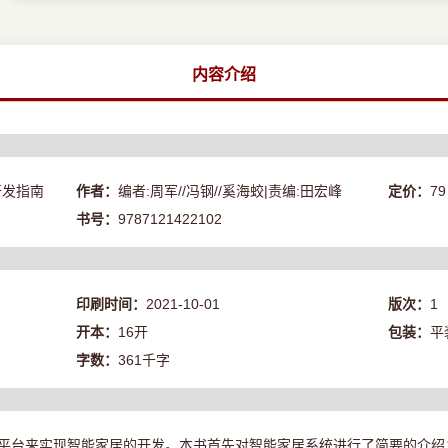
内容介绍
开发指南
作者：
编者:周军//冯钢//奚海蛟|责编:田宏峰
定价：
79
书号：
9787121422102
印刷时间：
2021-10-01
版次：
1
开本：
16开
包装：
平
字数：
361千字
服务平台来实现智能家居的开发。本书首先对智能家居系统进行了简要的介