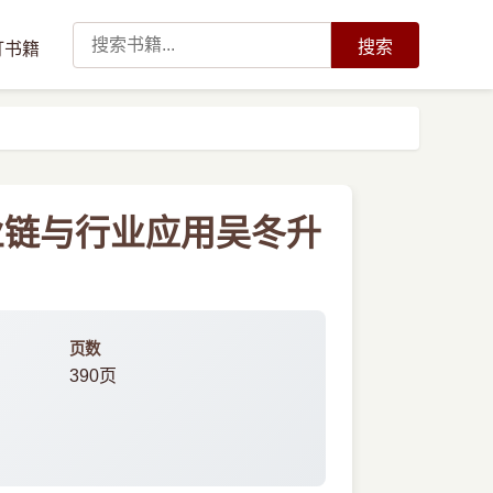
搜索
订书籍
业链与行业应用吴冬升
页数
390页