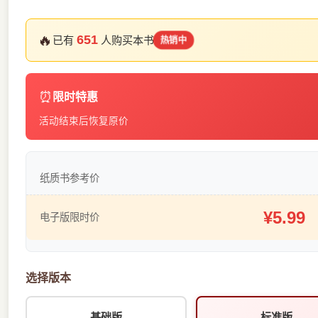
🔥
651
已有
人购买本书
热销中
⏰
限时特惠
活动结束后恢复原价
纸质书参考价
¥5.99
电子版限时价
选择版本
基础版
标准版