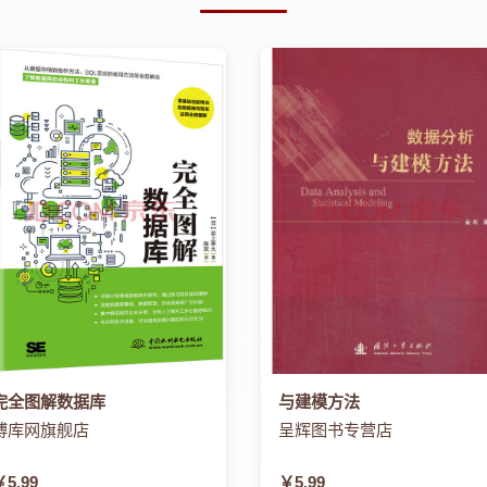
完全图解数据库
与建模方法
博库网旗舰店
呈辉图书专营店
￥5.99
￥5.99