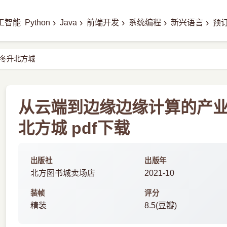
›
›
›
›
›
工智能
Python
Java
前端开发
系统编程
新兴语言
预
冬升北方城
从云端到边缘边缘计算的产
北方城 pdf下载
出版社
出版年
北方图书城卖场店
2021-10
装帧
评分
精装
8.5(豆瓣)