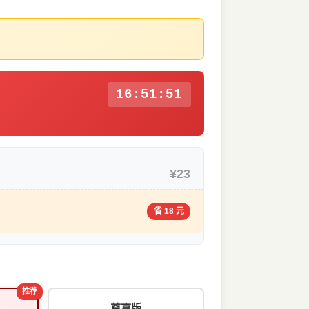
16:51:50
¥23
省 18 元
推荐
尊享版