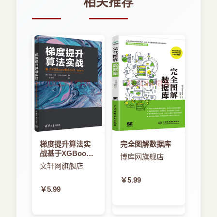
相关推荐
梯度提升算法实
完全图解数据库
战基于XGBoost
博库网旗舰店
和scikit-learn
文轩网旗舰店
￥5.99
￥5.99