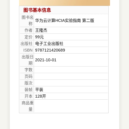
图书基本信息
图书名
华为云计算HCIA实验指南 第二版
称
作者
王隆杰
定价
99元
出版社
电子工业出版社
ISBN
9787121420689
出版日
2021-10-01
期
字数
页码
版次
装帧
平装
开本
128开
商品重
量