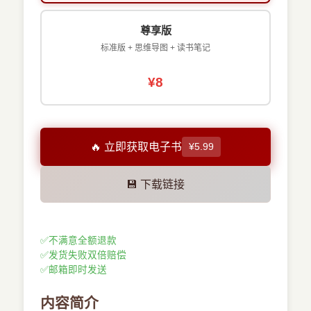
尊享版
标准版 + 思维导图 + 读书笔记
¥8
🔥 立即获取电子书
¥5.99
💾 下载链接
✅
不满意全额退款
✅
发货失败双倍赔偿
✅
邮箱即时发送
内容简介