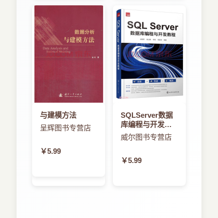
与建模方法
SQLServer数据
库编程与开发教
呈辉图书专营店
程
威尔图书专营店
￥5.99
￥5.99