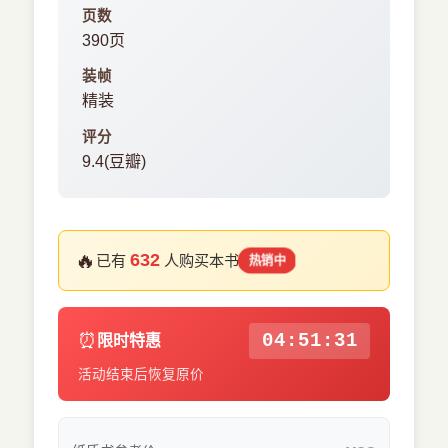
页数
390页
装帧
精装
评分
9.4(豆瓣)
🔥
632
已有
人购买本书
热销中
⏰
04:51:30
限时特惠
活动结束后恢复原价