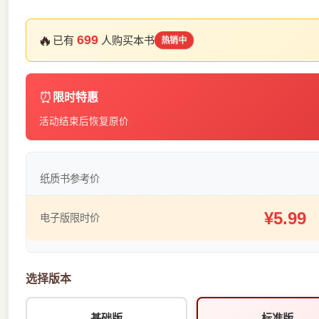
🔥
699
已有
人购买本书
热销中
⏰
限时特惠
活动结束后恢复原价
纸质书参考价
¥5.99
电子版限时价
选择版本
基础版
标准版