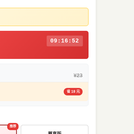
09:16:51
¥23
省 18 元
推荐
尊享版