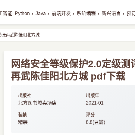
›
›
›
›
›
工智能
Python
Java
前端开发
系统编程
新兴语言
预
劲张再武陈佳阳北方城
网络安全等级保护2.0定级
再武陈佳阳北方城 pdf下载
出版社
出版年
北方图书城卖场店
2021-01
装帧
评分
精装
8.8(豆瓣)