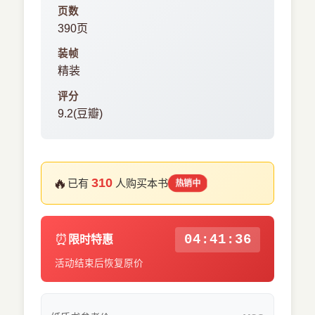
页数
390页
装帧
精装
评分
9.2(豆瓣)
🔥
310
已有
人购买本书
热销中
⏰
04:41:35
限时特惠
活动结束后恢复原价