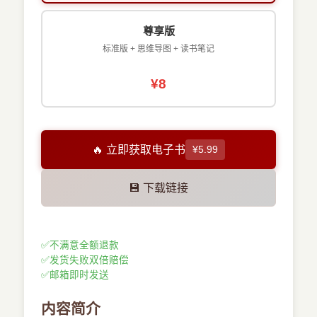
尊享版
标准版 + 思维导图 + 读书笔记
¥8
🔥 立即获取电子书
¥5.99
💾 下载链接
✅
不满意全额退款
✅
发货失败双倍赔偿
✅
邮箱即时发送
内容简介