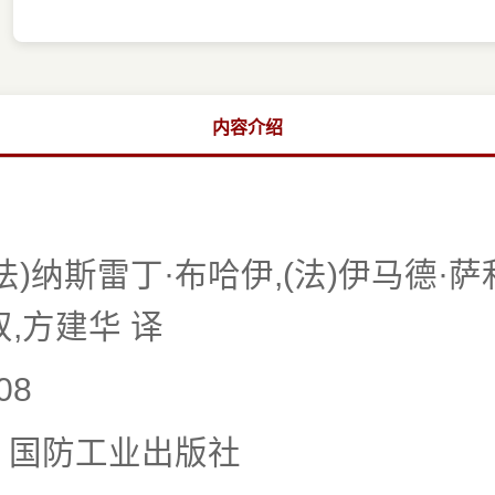
内容介绍
(法)纳斯雷丁·布哈伊,(法)伊马德·萨
双,方建华 译
08
国防工业出版社