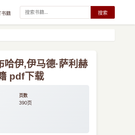
搜索
订书籍
哈伊,伊马德·萨利赫
 pdf下载
页数
390页