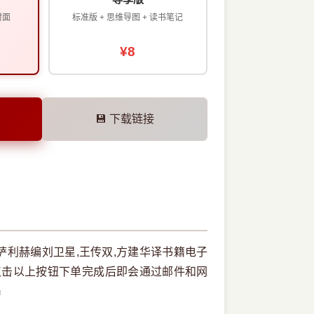
封面
标准版 + 思维导图 + 读书笔记
¥8
💾 下载链接
萨利赫编刘卫星,王传双,方建华译书籍电子
点击以上按钮下单完成后即会通过邮件和网
m