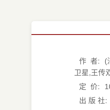
作 者:
卫星,王传
定 价:
1
出 版 社: