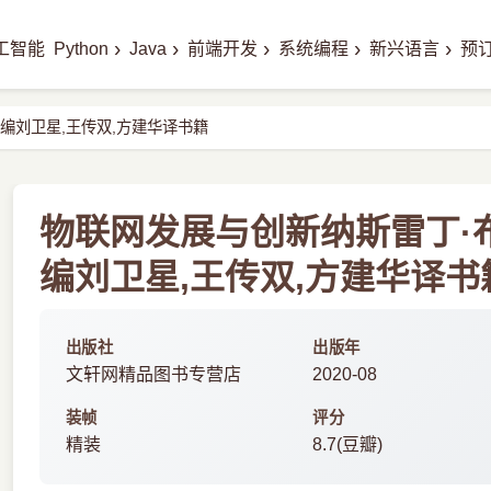
›
›
›
›
›
工智能
Python
Java
前端开发
系统编程
新兴语言
预
编刘卫星,王传双,方建华译书籍
物联网发展与创新纳斯雷丁·布
编刘卫星,王传双,方建华译书籍
出版社
出版年
文轩网精品图书专营店
2020-08
装帧
评分
精装
8.7(豆瓣)