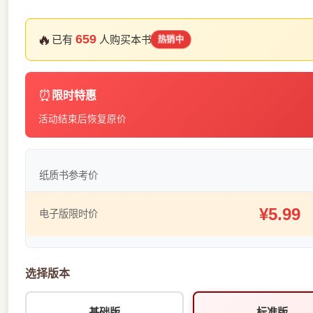
🔥
659
已有
人购买本书
热销中
⏰
限时特惠
活动结束后恢复原价
纸质书参考价
¥5.99
电子版限时价
选择版本
基础版
标准版