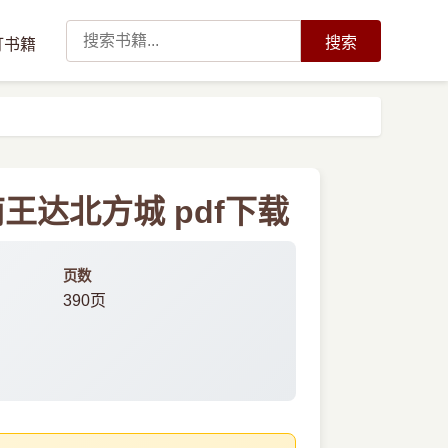
搜索
订书籍
南王达北方城 pdf下载
页数
390页