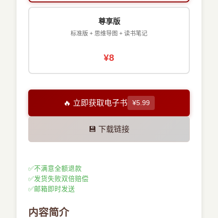
尊享版
标准版 + 思维导图 + 读书笔记
¥8
🔥 立即获取电子书
¥5.99
💾 下载链接
✅
不满意全额退款
✅
发货失败双倍赔偿
✅
邮箱即时发送
内容简介