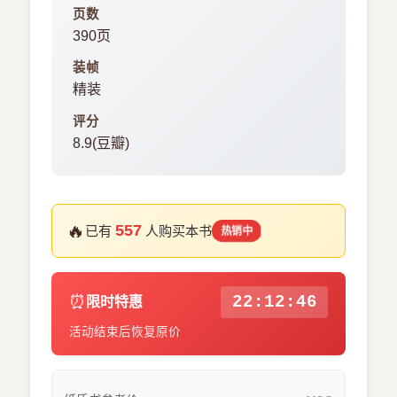
页数
390页
装帧
精装
评分
8.9(豆瓣)
🔥
557
已有
人购买本书
热销中
⏰
22:12:45
限时特惠
活动结束后恢复原价