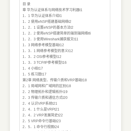
目 录
章 华为认证体系与网络技术学习利器t1
1．1 华为认证体系介绍t1
1．2 使用eNSP搭建基础网络t2
1．2．1 设置eNSP的基本方法t2
1．2．2 使用eNSP搭建简单的端到端网络t6
1．2．3 使用Wireshark捕获报文t11
1．3 网络参考模型基础t12
1．3．1 网络参考模型的意义t12
1．3．2 OSI参考模型t12
1．3．3 TCP/IP参考模型t16
1．4 小结t17
1．5 练习题t17
第2章 网络类型、传输介质和VRP基础t18
2．1 局域网和广域网的区别t18
2．2 物理拓扑和逻辑拓扑t19
2．3 传输介质和通信方式t20
2．4 认识VRP系统t21
2．4．1 什么是VRPt21
2．4．2 VRP发展简史t22
2．5 VRP命令行基础t23
2．5．1 命令行视图t24