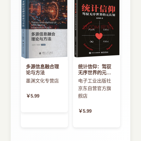
多源信息融合理
统计信仰：驾驭
论与方法
无序世界的元认
知
墨渊文化专营店
电子工业出版社
京东自营官方旗
￥5.99
舰店
￥5.99