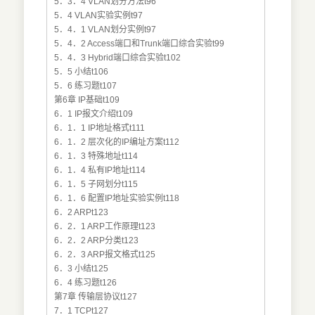
5．3．4 VLAN划分方法t96
5．4 VLAN实验实例t97
5．4．1 VLAN划分实例t97
5．4．2 Access端口和Trunk端口综合实验t99
5．4．3 Hybrid端口综合实验t102
5．5 小结t106
5．6 练习题t107
第6章 IP基础t109
6．1 IP报文介绍t109
6．1．1 IP地址格式t111
6．1．2 层次化的IP编址方案t112
6．1．3 特殊地址t114
6．1．4 私有IP地址t114
6．1．5 子网划分t115
6．1．6 配置IP地址实验实例t118
6．2 ARPt123
6．2．1 ARP工作原理t123
6．2．2 ARP分类t123
6．2．3 ARP报文格式t125
6．3 小结t125
6．4 练习题t126
第7章 传输层协议t127
7．1 TCPt127