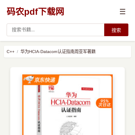
码农pdf下载网
☰
搜索
高薪必读
C++
华为HCIA-Datacom认证指南周亚军著籍
数据科学与人工智能
›
Python
›
Java
›
前端开发
›
系统编程