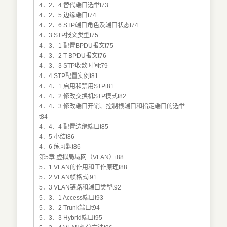
4．2．4 替代端口选举t73
4．2．5 边缘端口t74
4．2．6 STP端口角色及端口状态t74
4．3 STP报文类型t75
4．3．1 配置BPDU报文t75
4．3．2 T BPDU报文t76
4．3．3 STP收敛时间t79
4．4 STP配置实例t81
4．4．1 启用和禁用STPt81
4．4．2 修改交换机STP模式t82
4．4．3 修改端口开销、控制根端口和指定端口的选举
t84
4．4．4 配置边缘端口t85
4．5 小结t86
4．6 练习题t86
第5章 虚拟局域网（VLAN）t88
5．1 VLAN的作用和工作原理t88
5．2 VLAN帧格式t91
5．3 VLAN链路和端口类型t92
5．3．1 Access端口t93
5．3．2 Trunk端口t94
5．3．3 Hybrid端口t95