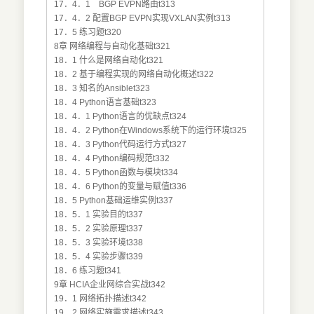
17．4．1 BGP EVPN路由t313
17．4．2 配置BGP EVPN实现VXLAN实例t313
17．5 练习题t320
8章 网络编程与自动化基础t321
18．1 什么是网络自动化t321
18．2 基于编程实现的网络自动化概述t322
18．3 知名的Ansiblet323
18．4 Python语言基础t323
18．4．1 Python语言的优缺点t324
18．4．2 Python在Windows系统下的运行环境t325
18．4．3 Python代码运行方式t327
18．4．4 Python编码规范t332
18．4．5 Python函数与模块t334
18．4．6 Python的变量与赋值t336
18．5 Python基础运维实例t337
18．5．1 实验目的t337
18．5．2 实验原理t337
18．5．3 实验环境t338
18．5．4 实验步骤t339
18．6 练习题t341
9章 HCIA企业网综合实战t342
19．1 网络拓扑描述t342
19．2 网络实施需求描述t343