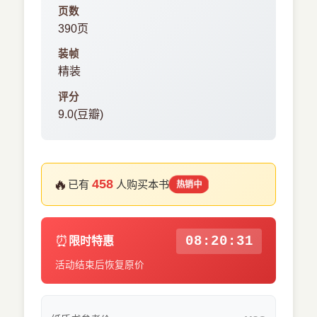
页数
390页
装帧
精装
评分
9.0(豆瓣)
🔥
458
已有
人购买本书
热销中
⏰
08:20:31
限时特惠
活动结束后恢复原价