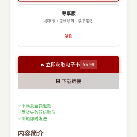
尊享版
标准版 + 思维导图 + 读书笔记
¥8
🔥 立即获取电子书
¥5.99
💾 下载链接
✅
不满意全额退款
✅
发货失败双倍赔偿
✅
邮箱即时发送
内容简介