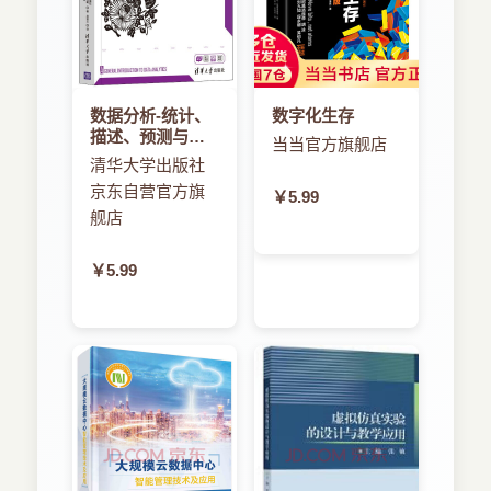
数据分析-统计、
数字化生存
描述、预测与应
当当官方旗舰店
用
清华大学出版社
京东自营官方旗
￥5.99
舰店
￥5.99