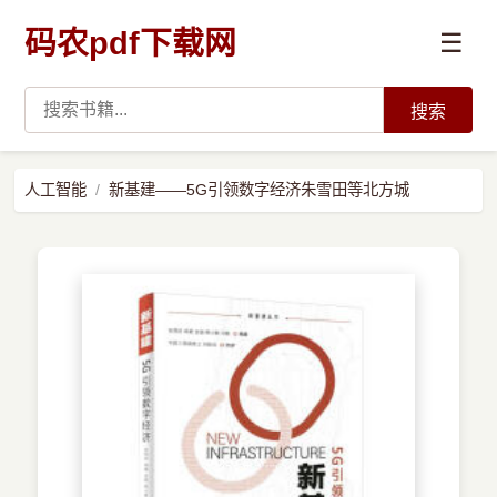
码农pdf下载网
☰
搜索
高薪必读
人工智能
新基建――5G引领数字经济朱雪田等北方城
数据科学与人工智能
›
Python
›
Java
›
前端开发
›
系统编程