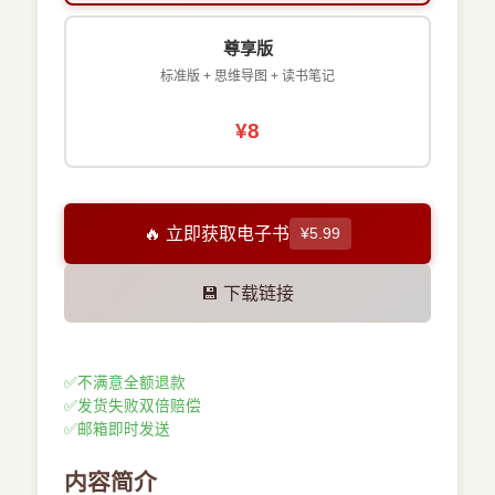
尊享版
标准版 + 思维导图 + 读书笔记
¥8
🔥 立即获取电子书
¥5.99
💾 下载链接
✅
不满意全额退款
✅
发货失败双倍赔偿
✅
邮箱即时发送
内容简介