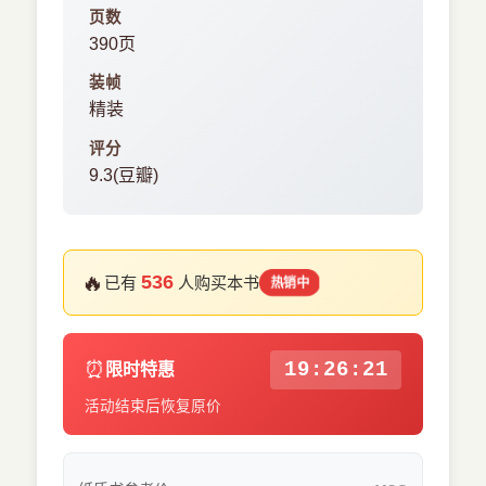
页数
390页
装帧
精装
评分
9.3(豆瓣)
🔥
536
已有
人购买本书
热销中
⏰
19:26:21
限时特惠
活动结束后恢复原价