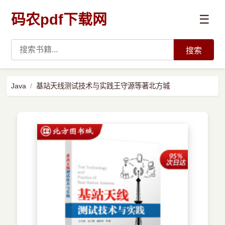
码农pdf下载网
☰
搜索
高薪必读
Java
基站天线测试技术与实践王守源等著北方城
数据科学与人工智能
›
Python
›
Java
›
前端开发
›
系统编程