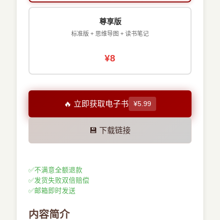
尊享版
标准版 + 思维导图 + 读书笔记
¥8
🔥 立即获取电子书
¥5.99
💾 下载链接
✅
不满意全额退款
✅
发货失败双倍赔偿
✅
邮箱即时发送
内容简介