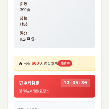
页数
390页
装帧
精装
评分
9.2(豆瓣)
🔥
660
已有
人购买本书
热销中
⏰
13:35:30
限时特惠
活动结束后恢复原价