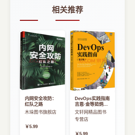
相关推荐
内网安全攻防：
DevOps实践指南
红队之路
吉恩·金等茹炳晟
等译书籍
木垛图书旗舰店
文轩网精品图书
专营店
￥5.99
￥5.99