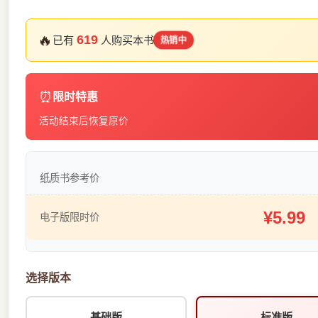
🔥
619
已有
人购买本书
热销中
⏰
限时特惠
活动结束后恢复原价
纸质书参考价
¥5.99
电子版限时价
选择版本
基础版
标准版