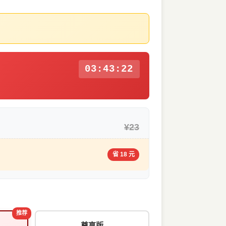
03:43:21
¥23
省 18 元
推荐
尊享版