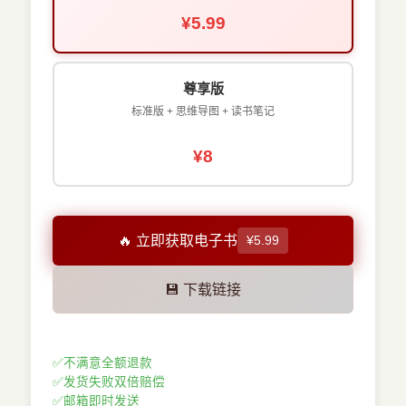
¥5.99
尊享版
标准版 + 思维导图 + 读书笔记
¥8
🔥 立即获取电子书
¥5.99
💾 下载链接
✅
不满意全额退款
✅
发货失败双倍赔偿
✅
邮箱即时发送