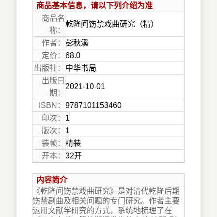
商品基本信息，请以下列介绍为准
商品名
乾隆间饬禁戏曲研究（精）
称：
作者：
彭秋溪
定价：
68.0
出版社：
中华书局
出版日
2021-10-01
期：
ISBN：
9787101153460
印次：
1
版次：
1
装帧：
精装
开本：
32开
内容简介
《乾隆间饬禁戏曲研究》是对清代乾隆后期
饬禁剧曲及相关问题的专门研究。作者主要
运用文献学研究的方式，系统地梳理了在