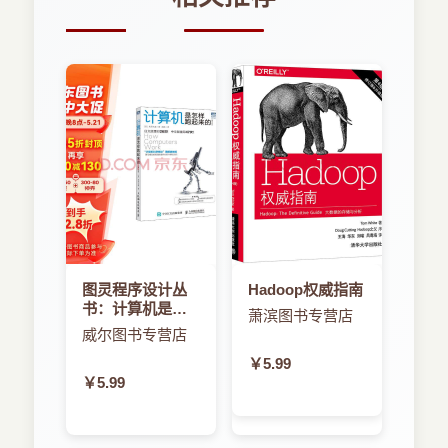
图灵程序设计丛
Hadoop权威指南
书：计算机是怎
萧滨图书专营店
样跑起来的
威尔图书专营店
￥5.99
￥5.99