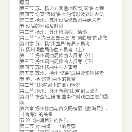
原因
第三节 苏、扬之外其他地区“饬查”曲本程
第四节 饬查“违碍”曲本的情形及处理办法
第三章 扬州、苏州设局修改剧曲始末考
节 设局的地点及时间
第二节 扬州、苏州修曲程、情形
第三节 “不为已甚去已甚”与“词曲局”的裁撤
第四章 苏、扬“词曲局”与局人员考
节 扬州词曲局修曲人员考（上）
第二节 扬州词曲局修曲人员考（中）
第三节 扬州词曲局修曲人员考（下）
第四节 苏州修曲中心人事考
第五章 苏州、扬州“修曲”成果及影响述考
节 苏、扬“饬查”曲本的数量
第二节 “违碍”剧本的删润情况
第三节 扬州、苏州所缴“违碍”剧目述考
第四节 饬查“违碍”剧曲事件对戏曲生态的影
响
第六章 扬州修曲与黄文旸编纂《曲海目》、
《曲海》的关系
节 论《曲海目》的性质
第二节 对“曲海”一书的考察