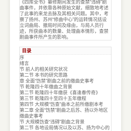
《四库全书》纂修期间发生的查禁“违碍”剧
曲事件，并依靠各种原始文献，细致地考述
了此事的来龙去脉及其相关问题。其中，考
察了扬州、苏州“修曲中心”的运转情况括设
立词曲局、撤局时间及缘由，与局人员行
迹，所获曲本的数量、处理曲本情形，查禁
剧曲事件所产生的影响。
目录
序
绪言
节 前人的相关研究状况
第二节 本书的研究思路
章 全面“饬禁”剧曲之前的缴曲史事考
节 乾隆四十年缴曲之背景
第二节 乾隆四十年缴获《喜逢春传奇》
第三节 乾隆四十至四十五年缴程
第四节 大规模“饬查”曲本之前所缴剧本考
第二章 全面“饬禁”剧曲之后苏、扬以外地区
缴曲史事考
节 大规模饬查“违碍”剧曲之背景
第二节 各地设局情况以及以苏、扬为中心的