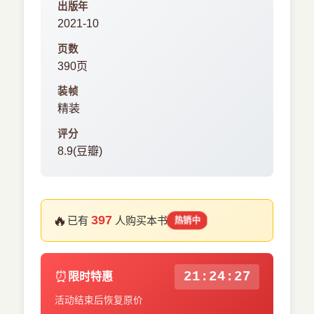
出版年
2021-10
页数
390页
装帧
精装
评分
8.9(豆瓣)
🔥
397
已有
人购买本书
热销中
⏰
21:24:27
限时特惠
活动结束后恢复原价