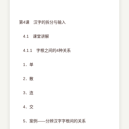
第4课 汉字的拆分与输入
4.1 课堂讲解
4.1.1 字根之间的4种关系
1．单
2．散
3．连
4．交
5．案例——分辨汉字字根间的关系