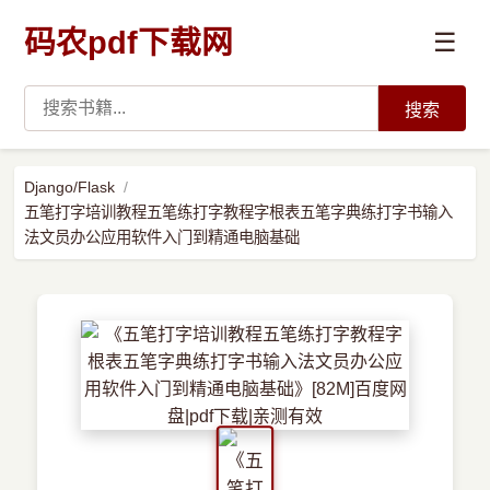
码农pdf下载网
☰
搜索
高薪必读
Django/Flask
五笔打字培训教程五笔练打字教程字根表五笔字典练打字书输入
数据科学与人工智能
法文员办公应用软件入门到精通电脑基础
›
Python
›
Java
›
前端开发
›
系统编程