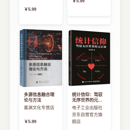
￥5.99
￥5.99
多源信息融合理
统计信仰：驾驭
论与方法
无序世界的元认
知
墨渊文化专营店
电子工业出版社
京东自营官方旗
￥5.99
舰店