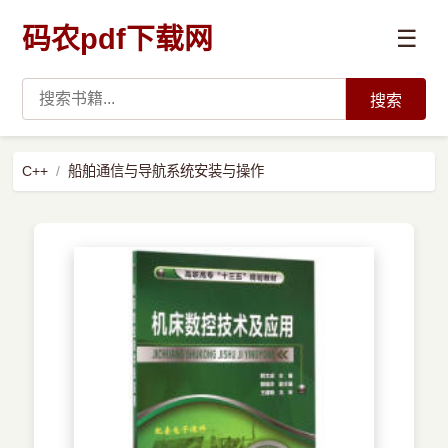
码农pdf下载网
☰
搜索
高薪必读
C++
船舶通信与导航系统安装与操作
数据科学与人工智能
›
Python
›
Java
›
前端开发
›
系统编程