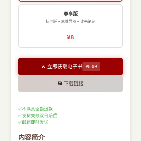
尊享版
标准版 + 思维导图 + 读书笔记
¥8
🔥 立即获取电子书
¥5.99
💾 下载链接
✅
不满意全额退款
✅
发货失败双倍赔偿
✅
邮箱即时发送
内容简介