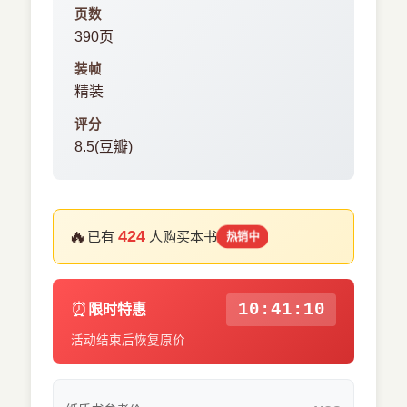
页数
390页
装帧
精装
评分
8.5(豆瓣)
🔥
424
已有
人购买本书
热销中
⏰
10:41:10
限时特惠
活动结束后恢复原价