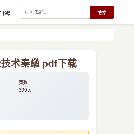
搜索
订书籍
术秦燊 pdf下载
页数
390页