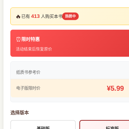
🔥
413
已有
人购买本书
热销中
⏰
限时特惠
活动结束后恢复原价
纸质书参考价
¥5.99
电子版限时价
选择版本
基础版
标准版