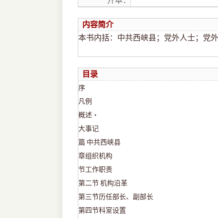
开本：
内容简介
本书内括：中共西峡县；党外人士；党外
目录
序
凡例
概述・
大事记
篇
中共西峡县
章组织机构
节工作职责
第二节
机构沿革
第三节历任部长、副部长
第四节科室设置