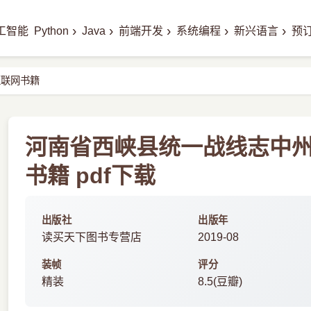
›
›
›
›
›
工智能
Python
Java
前端开发
系统编程
新兴语言
预
互联网书籍
河南省西峡县统一战线志中
书籍 pdf下载
出版社
出版年
读买天下图书专营店
2019-08
装帧
评分
精装
8.5(豆瓣)