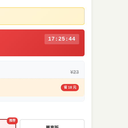
17:25:43
¥23
省 18 元
推荐
尊享版