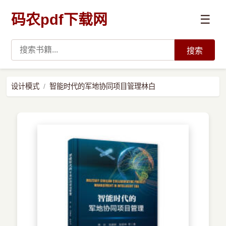
码农pdf下载网
☰
搜索
高薪必读
设计模式
智能时代的军地协同项目管理林白
数据科学与人工智能
›
Python
›
Java
›
前端开发
›
系统编程