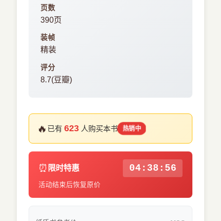
页数
390页
装帧
精装
评分
8.7(豆瓣)
🔥
623
已有
人购买本书
热销中
⏰
04:38:56
限时特惠
活动结束后恢复原价