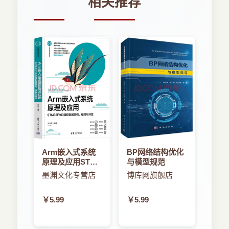
相关推荐
Arm嵌入式系统
BP网络结构优化
原理及应用STMF
与模型规范
微控制器架构、
墨渊文化专营店
博库网旗舰店
编程与开发
￥5.99
￥5.99