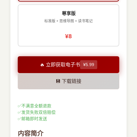
尊享版
标准版 + 思维导图 + 读书笔记
¥8
🔥 立即获取电子书
¥5.99
💾 下载链接
✅
不满意全额退款
✅
发货失败双倍赔偿
✅
邮箱即时发送
内容简介