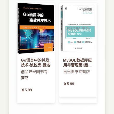
Go语言中的并发
MySQL数据库应
技术-波拉克·瑟达
用与管理第3版-
鲁大林
创品世纪图书专
当当图书专营店
营店
￥5.99
￥5.99