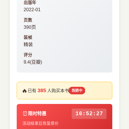
出版年
2022-01
页数
390页
装帧
精装
评分
9.4(豆瓣)
🔥
385
已有
人购买本书
热销中
⏰
16:52:27
限时特惠
活动结束后恢复原价