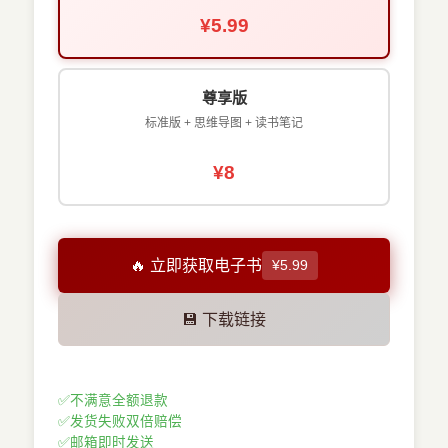
¥5.99
尊享版
标准版 + 思维导图 + 读书笔记
¥8
🔥 立即获取电子书
¥5.99
💾 下载链接
✅
不满意全额退款
✅
发货失败双倍赔偿
✅
邮箱即时发送