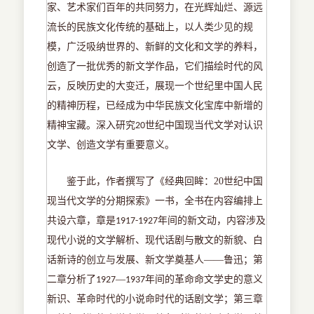
家、艺术家们百年的共同努力，在光辉灿烂、源远
流长的民族文化传统的基础上，以人类少见的规
模，广泛吸纳世界的、新鲜的文化和文学的养料，
创造了一批优秀的新文学作品，它们描绘时代的风
云，反映历史的大变迁，展现一个世纪里中国人民
的精神历程，已经成为中华民族文化宝库中新增的
精神宝藏。深入研究
世纪中国现当代文学对认识
20
文学、创造文学有重要意义。
鉴于此，作者撰写了《经典回眸：
20
世纪中国
现当代文学的分期探索》一书，全书在内容编排上
共设六章，章是
年间的新文动，内容涉及
1917-1927
现代小说的文学解析、现代话剧与散文的新貌、白
话新诗的创立与发展、新文学奠基人——鲁迅；第
二章分析了
—
年间的革命命文学史的意义
1927
1937
新识、革命时代的小说命时代的话剧文学；第三章