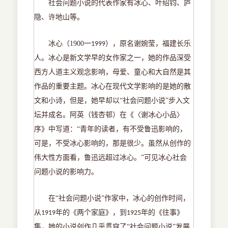
社会问题小说的代表作家有冰心、叶绍钧、庐
隐、许地山等。
冰心（
1900
一
），原名谢婉莹，福建长乐
1999
人。冰心是新文学早的女作家之一，她的作品深受
西方人道主义观念影响，母爱、童心和大自然是其
作品的重要主题。冰心在现代文学影响的是她的散
文和小诗，但是，她早却以“社会问题小说”步入文
坛并成名。阿英（钱杏邨）在《〈谢冰心小品〉
序》中写道：“青年的读者，有不受鲁迅影响的，
可是，不受冰心影响的，那是很少。虽然从创作的
伟大性方面看，鲁迅远超过冰心。”可见冰心社会
问题小说的影响力。
在
“社会问题小说”作家中，冰心的创作时间，
从
年的《两个家庭》，到
年的《往事》
1919
1925
集，她的小说创作几乎贯穿了“社会问题小说”发展