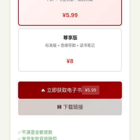
¥5.99
尊享版
标准版 + 思维导图 + 读书笔记
¥8
🔥 立即获取电子书
¥5.99
💾 下载链接
✅
不满意全额退款
✅
发货失败双倍赔偿