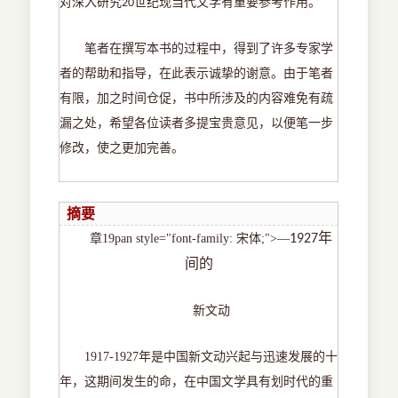
对深入研究
世纪现当代文学有重要参考作用。
20
笔者在撰写本书的过程中，得到了许多专家学
者的帮助和指导，在此表示诚挚的谢意。由于笔者
有限，加之时间仓促，书中所涉及的内容难免有疏
漏之处，希望各位读者多提宝贵意见，以便笔一步
修改，使之更加完善。
摘要
年
章
19pan style="font-family: 宋体;">—
1927
间的
新文动
1917-1927
年是中国新文动兴起与迅速发展的十
年，这期间发生的命，在中国文学具有划时代的重