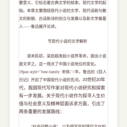
要意义，它标志着古典文学的结束，现代文学的起
始。本章主要围绕现代小说的文学、现代话剧与散
文的新貌、白话新诗的创立与发展以及新文学奠基
人——鲁迅展开论述。
节现代小说的文学解析
清末民初，梁启超发起小说界革命，提出小说
是文学之，这一观点了中国小说地位的变化。
19pan style="font-family: 宋体;">年，鲁迅的《狂人
世纪
年
日记》开启了中国现代小说的先河。
20
20
代，我国现代写作家对现代小说研究和探索
有一步发展。关于现代小说作为探寻人生价
值与社会意义及精神层面诉求方面，引出了
两条重要的发展路线：
，
“社会问题小说”，以及描写农村落后文化的