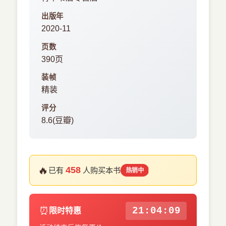
出版年
2020-11
页数
390页
装帧
精装
评分
8.6(豆瓣)
🔥
458
已有
人购买本书
热销中
⏰
21:04:08
限时特惠