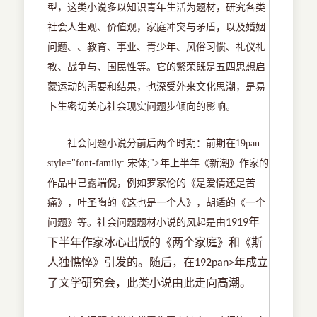
型，这类小说多以知识青年生活为题材，研究各类
社会人生观、价值观，家庭冲突与矛盾，以及婚姻
问题、、教育、事业、青少年、风俗习惯、礼仪礼
教、战争与、国民性等。它的繁荣既是五四思想启
蒙运动的需要和结果，也深受外来文化思潮，是易
卜生密切关心社会现实问题步倾向的影响。
社会问题小说分前后两个时期：前期在
19pan
style="font-family: 宋体;">年上半年《新潮》作家的
作品中已露端倪，例如罗家伦的《是爱情还是苦
痛》，叶圣陶的《这也是一个人》，胡适的《一个
年
问题》等。社会问题题材小说的风起是由
1919
下半年作家冰心出版的《两个家庭》和《斯
人独憔悴》引发的。随后，在
年成立
192pan>
了文学研究会，此类小说由此走向高潮。