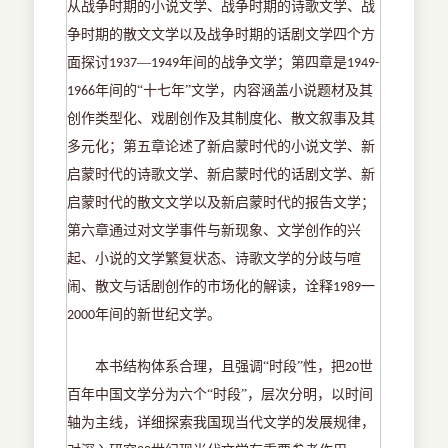
从战争时期的小说文学、战争时期的诗歌文学、战
争时期的散文文学以及战争时期的话剧文学四个方
面探讨
—
年间的战争文学；第四章是
1937
1949
1949-
年间的“十七年”文学，内容涵盖小说题材及其
1966
创作类型化、戏剧创作及其制度化、散文叙事及其
多元化；第五章论述了新启蒙时代的小说文学、新
启蒙时代的诗歌文学、新启蒙时代的话剧文学、新
启蒙时代的散文文学以及新启蒙时代的报告文学；
第六章通过对文学事件与新现象、文学创作的兴
起、小说的文学繁复状态、诗歌文学的分歧与喧
闹、散文与话剧创作的市场化的解读，诠释
一
1989
年间的新世纪文学。
2000
本书结构体系合理，且强调
“时段”性，把
世
20
百年中国文学分为六个“时段”，层次分明，以时间
轴为主线，详细探索我国现当代文学的发展规律，