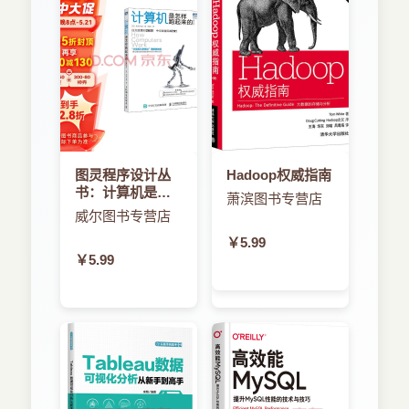
图灵程序设计丛
Hadoop权威指南
书：计算机是怎
萧滨图书专营店
样跑起来的
威尔图书专营店
￥5.99
￥5.99