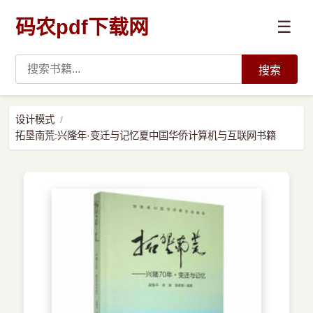
码农pdf下载网
☰
搜索
高薪必读
设计模式
拓垦南荒:兴隆年·变迁与记忆夏中国华侨计算机与互联网书籍
数据科学与人工智能
›
Python
›
Java
›
前端开发
›
系统编程