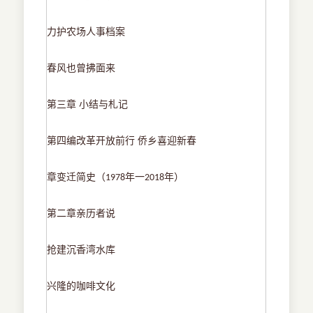
力护农场人事档案
春风也曾拂面来
第三章
小结与札记
第四编改革开放前行
侨乡喜迎新春
章变迁简史（
年一
年）
1978
2018
第二章亲历者说
抢建沉香湾水库
兴隆的咖啡文化