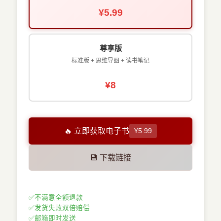
¥5.99
尊享版
标准版 + 思维导图 + 读书笔记
¥8
🔥 立即获取电子书
¥5.99
💾 下载链接
✅
不满意全额退款
✅
发货失败双倍赔偿
✅
邮箱即时发送