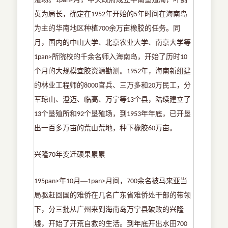
1pan>
英为局长，确定在
年开始的
年时间在海南岛
1952
5
为主的华南地区种植
余万亩橡胶的任务。同
700
月，国内的中山大学、北京农业大学、南京大学等
所院校的千余名师入海南岛，开始了历时
1pan>
10
个月的大规模宜胶资源勘测。
年，海南新组建
1952
的林业工程师的
官兵、三万多和
万民工，分
8000
20
军琼山、澄迈、临高、万宁等
个县，陆续建立了
13
个垦殖所和
个垦殖场，到
年年底，已开垦
13
92
1953
出一百多万亩的荒山荒地，种下橡胶
万亩。
60
兴隆
年变迁硕果累累
70
年
月—
月间，
余名被马来亚当
195pan>
10
1pan>
700
局驱赶回国的难侨在几名广东省难侨处干部的带领
下，分三批从广州来到海南岛万宁县破败的兴隆
墟，开始了开荒自救的生活。到年底开出水田
700