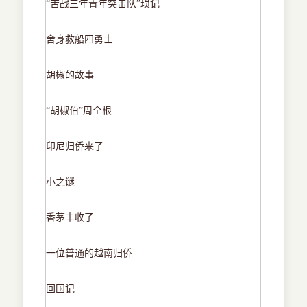
“苦战三年青年突击队”琐记
舍身救船四勇士
胡椒的故事
“胡椒伯”周全根
印尼归侨来了
小之谜
香茅丰收了
一位普通的越南归侨
回国记