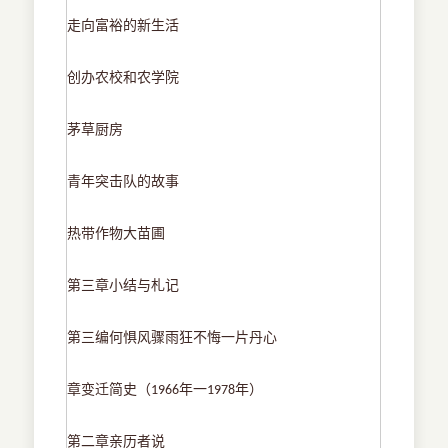
走向富裕的新生活
创办农校和农学院
茅草厨房
青年突击队的故事
热带作物大苗圃
第三章小结与札记
第三编何惧风骤雨狂不悔一片丹心
章变迁简史（
年一
年）
1966
1978
第二章亲历者说