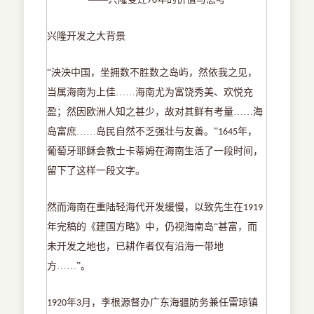
70
兴隆开发之大背景
“泱泱中国，坐拥数不胜数之岛屿，然依我之见，
当属海南为上佳……海南尤为富饶秀美、欢悦充
盈；然因欧洲人知之甚少，故对其鲜有考量……海
岛富庶……岛民自然不乏强壮与友善。”
年，
1645
葡萄牙耶稣会教士卡蒂姆在海南生活了一段时间，
留下了这样一段文字。
然而海南在重陆轻海代开发缓慢，以致先生在
1919
年完稿的《建国方略》中，仍视海南岛“甚富，而
未开发之地也，已耕作者仅有沿海一带地
方……”。
年
月，李根源督办广东海疆防务兼任雷琼镇
1920
3