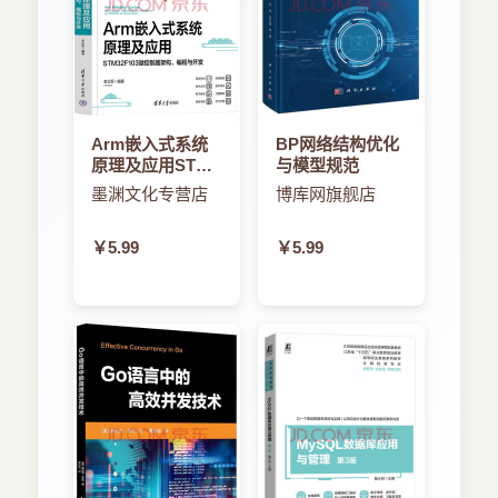
Arm嵌入式系统
BP网络结构优化
原理及应用STMF
与模型规范
微控制器架构、
墨渊文化专营店
博库网旗舰店
编程与开发
￥5.99
￥5.99