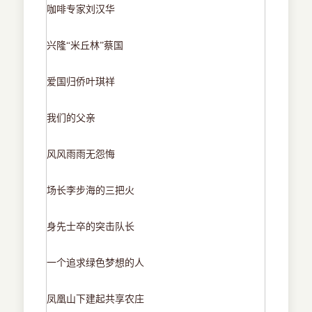
咖啡专家刘汉华
兴隆
“米丘林”蔡国
爱国归侨叶琪祥
我们的父亲
风风雨雨无怨悔
场长李步海的三把火
身先士卒的突击队长
一个追求绿色梦想的人
凤凰山下建起共享农庄