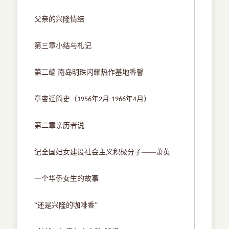
父亲的兴隆情结
第三章小结与札记
第二编
南岛明珠闪耀热作基地香馨
章变迁简史（
年
月
年
月）
1956
2
-1966
4
第二章亲历者说
记全国妇女建设社会主义积极分子
——萧英
一个华侨女生的故事
“还是兴隆的咖啡香”