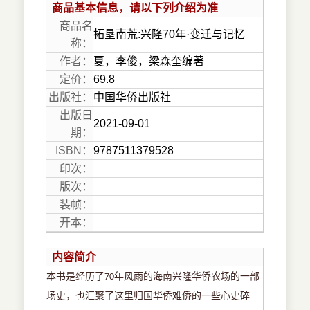
商品基本信息，请以下列介绍为准
商品名
拓垦南荒:兴隆70年·变迁与记忆
称：
作者：
夏，李俊，梁森奎编著
定价：
69.8
出版社：
中国华侨出版社
出版日
2021-09-01
期：
ISBN：
9787511379528
印次：
版次：
装帧：
开本：
内容简介
本书是经历了
年风雨的海南兴隆华侨农场的一部
70
场史，也汇聚了这里归国华侨难侨的一些心史碎