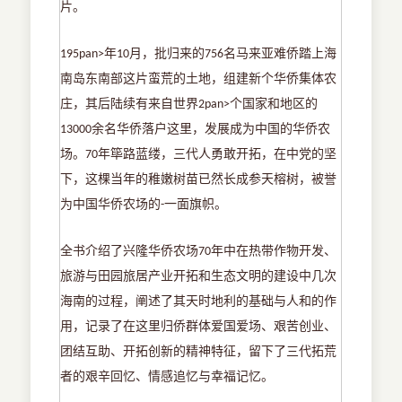
片。
年
月，批归来的
名马来亚难侨踏上海
195pan>
10
756
南岛东南部这片蛮荒的土地，组建新个华侨集体农
庄，其后陆续有来自世界
个国家和地区的
2pan>
余名华侨落户这里，发展成为中国的华侨农
13000
场。
年筚路蓝缕，三代人勇敢开拓，在中党的坚
70
下，这棵当年的稚嫩树苗已然长成参天榕树，被誉
为中国华侨农场的
一面旗帜。
-
全书介绍了兴隆华侨农场
年中在热带作物开发、
70
旅游与田园旅居产业开拓和生态文明的建设中几次
海南的过程，阐述了其天时地利的基础与人和的作
用，记录了在这里归侨群体爱国爱场、艰苦创业、
团结互助、开拓创新的精神特征，留下了三代拓荒
者的艰辛回忆、情感追忆与幸福记忆。