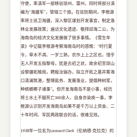
守使，率滇军一部移驻琼州、雷州，同时将部分滇
编为“海疆军”，管辖三个旅。在驻防期间，李根源
率将士巡卫海疆，深入黎区谋划开发事宜，制定渔
林业发展政策；遍访文化遗迹、敬拜邱海二公，为
海南岛的经济文化发展做了很多事情。《雪生年
录》中记载李根源考察海南岛时的感慨：“时行夏
令，草木不凋、一岁三熟，农作上上之区也，惜乎
无人开发五指黎母，犹是古初之状，故余初至琼山
设黎疆拓殖局，聘殷汝骊办，拟立开拓之基并筹海
口清澜筑港，整理盐务、发展渔业，提倡种树浆，
种槟榔椰子诸事”。但开发海南岛不是小事，经历
将士水土不服死亡
余人、自身亦染疾一事，李
300
根源认识到开发海南岛如果不是千万以上资金、二
十年时间、军民两政联合的话，很难见效。
年一位名为
（伦纳德
克拉克）的
1938
Leonard Clark
-