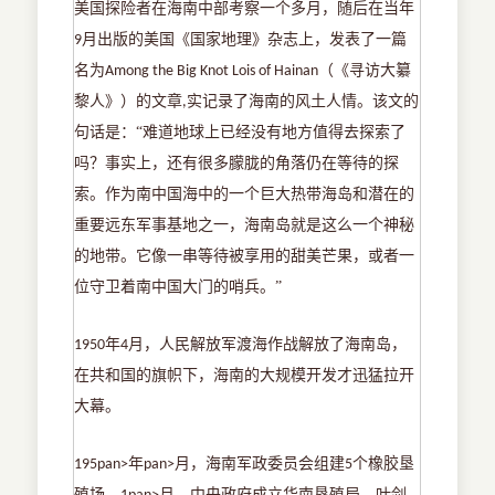
美国探险者在海南中部考察一个多月，随后在当年
月出版的美国《国家地理》杂志上，发表了一篇
9
名为
（《寻访大纂
Among the Big Knot Lois of Hainan
黎人》）的文章
实记录了海南的风土人情。该文的
,
句话是：“难道地球上已经没有地方值得去探索了
吗？事实上，还有很多朦胧的角落仍在等待的探
索。作为南中国海中的一个巨大热带海岛和潜在的
重要远东军事基地之一，海南岛就是这么一个神秘
的地带。它像一串等待被享用的甜美芒果，或者一
位守卫着南中国大门的哨兵。”
年
月，人民解放军渡海作战解放了海南岛，
1950
4
在共和国的旗帜下，海南的大规模开发才迅猛拉开
大幕。
年
月，海南军政委员会组建
个橡胶垦
195pan>
pan>
5
殖场。
月，中央政府成立华南垦殖局，叶剑