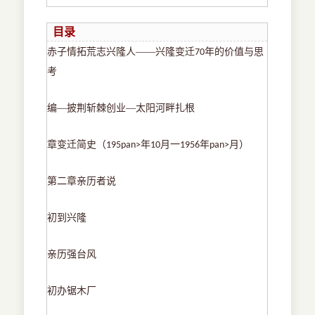
目录
赤子情拓荒志兴隆人
——兴隆变迁
年的价值与思
70
考
编
―披荆斩棘创业―太阳河畔扎根
章变迁简史（
年
月一
年
月）
195pan>
10
1956
pan>
第二章亲历者说
初到兴隆
亲历强台风
初办锯木厂