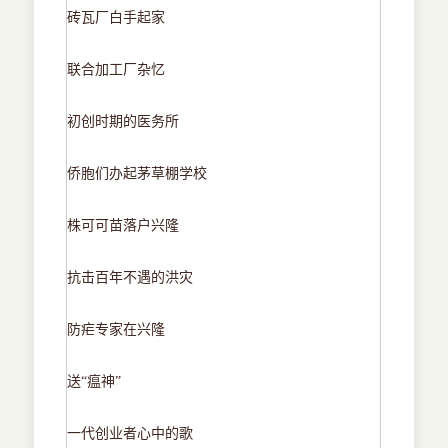
砖瓦厂白手起家
联合加工厂杂忆
初创时期的医务所
侨胞们办起茅草棚学校
株可可苗落户兴隆
抗击百年不遇的洪灾
防疟专家在兴隆
送
“瘟神”
一代创业者心中的歌