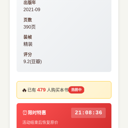
出版年
2021-09
页数
390页
装帧
精装
评分
9.2(豆瓣)
🔥
479
已有
人购买本书
热销中
⏰
21:08:35
限时特惠
活动结束后恢复原价