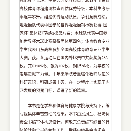
规范教学管理、提高人才培养质量，
年山东省
2013
高校体育课程建设检查评估优秀等级，本科生考研
率逐年攀升。组建优秀运动队伍，争创竞赛成绩。
啦啦操队代表中国参加世界啦啦操锦标赛获得“国
家杯”集体技巧啦啦操第八名；木球队代表中国参
加世界杯木球比赛获得团体第四名；体育教育专业
学生代表山东高校参加全国高校体育教育专业学生
大赛，获。各运动队在国内外比赛中共获奖牌
283
枚，其中
枚、银牌
枚、铜牌
枚，为学校的
105
102
76
发展贡献了力量。十年来学院着重强化教师队伍的
科研意识，科研成果丰硕，在一定程度上实现了内
涵发展的预期目标，谱写了新的篇章。
本书是在学校和体育与健康学院与支持下，编
写组集体辛苦劳动的成果。本书由奚凤兰、杨涛负
责全书编写体构思设计。何敬东负责编写纲目的具
体设计和全书的统稿工作，后经由编委会审阅定