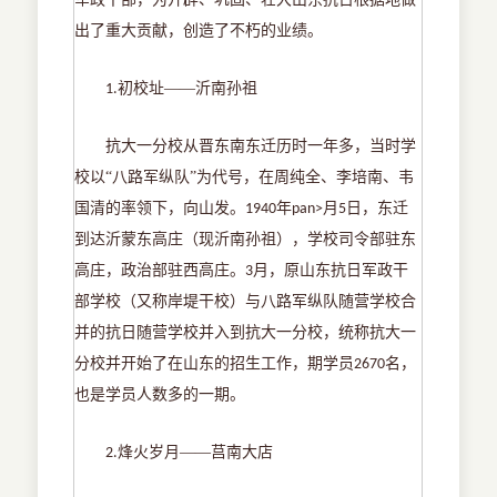
出了重大贡献，创造了不朽的业绩。
初校址——沂南孙祖
1.
抗大一分校从晋东南东迁历时一年多，当时学
校以
“八路军纵队”为代号，在周纯全、李培南、韦
国清的率领下，向山发。
年
月
日，东迁
1940
pan>
5
到达沂蒙东高庄（现沂南孙祖），学校司令部驻东
高庄，政治部驻西高庄。
月，原山东抗日军政干
3
部学校（又称岸堤干校）与八路军纵队随营学校合
并的抗日随营学校并入到抗大一分校，统称抗大一
分校并开始了在山东的招生工作，期学员
名，
2670
也是学员人数多的一期。
烽火岁月——莒南大店
2.