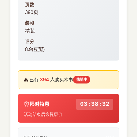
页数
390页
装帧
精装
评分
8.9(豆瓣)
🔥
394
已有
人购买本书
热销中
⏰
03:38:30
限时特惠
活动结束后恢复原价