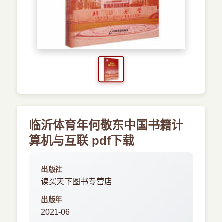
›
新兴语言
预订书籍
临沂体育年何敬东中国书籍计
算机与互联 pdf下载
出版社
读买天下图书专营店
出版年
2021-06