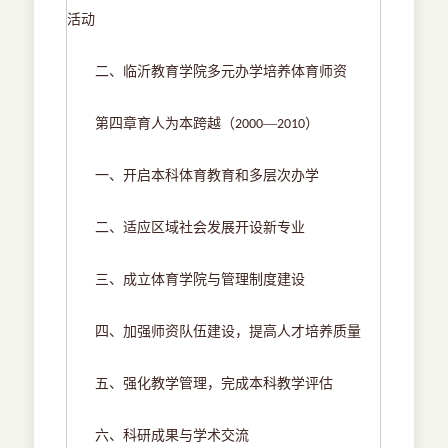
活动
二、临沂教育学院多元办学培养体育师资
第四章育人为本跨越（
—
）
2000
2010
一、
开启本科体育教育和多层次办学
二、适应区域社会发展开设新专业
三、成立体育学院与管理制度建设
四、加强师资队伍建设，提高人才培养质量
五、强化教学管理，完成本科教学评估
六、科研成果与学术交流