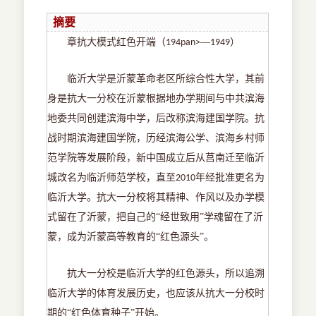
摘要
章抗大模式红色开端（
—
）
194pan>
1949
临沂大学是沂蒙革命老区所综合性大学，其前
身是抗大一分校在沂蒙根据地办学期间与中共滨海
地委共同创建滨海中学，后改称滨海建国学院。抗
战时期滨海建国学院，历经滨海公学、滨海乡村师
范学院等发展阶段，新中国成立后从莒南迁至临沂
城改名为临沂师范学校，直至
年经批准更名为
2010
临沂大学。抗大一分校将其精神、作风以及办学模
式留在了沂蒙，把自己的“经世致用”学魂留在了沂
蒙，成为沂蒙高等教育的“红色源头”。
抗大一分校是临沂大学的红色源头，所以追溯
临沂大学的体育发展历史，也应该从抗大一分校时
期的
“红色体育种子”开始。