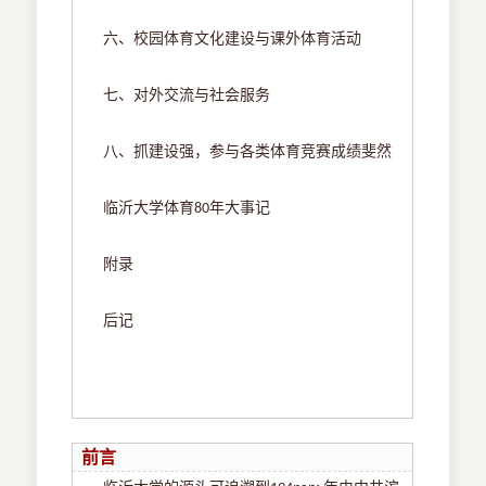
六、校园体育文化建设与课外体育活动
七、对外交流与社会服务
八、抓建设强，参与各类体育竞赛成绩斐然
临沂大学体育
年大事记
80
附录
后记
前言