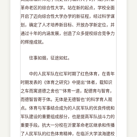
革命老区的综合性大学。站在新的起点，学校全面
开启了迈向综合性大学办学的新征程，经过科学谋
划，确定了人才培养新目标、开放办学新定位，并
通过十年的内涵发展，创造了众多提校综合竞争力
的辉煌成就。
往事如烟，征途如虹。
中的人民军队在红军时期了红色体育，在青年
时期发表的《体育之研究》中提出
“体者，载知识
之车而寓道德之舍也”“体育一道，配德育与智育，
而德智皆寄于体。无体是无德智也”的科学育人观
点。体育与军事结合成为的人民军队的优良传统和
军队建设的重要组成部分，也是提高军队战斗力的
重要手段。抗大一分校在沂蒙革命老区继承和传播
了人民军队的红色体育精神，在临沂大学滨海建校