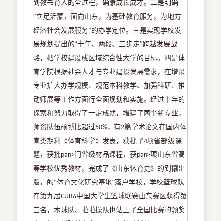
到教书育人的全过程，确康成长成才。二是明确
“立足沂蒙，面向山东，为基础教育服务，为地方
经济社会发展服务”的办学定位。三是实现学校发
展规划提出的“十年、两段、三步走”跨越发展战
略，把学校建设成区域综合性大学的目标。四是体
育学院根据社会人才与专业建设发展需求，在增设
专业扩大办学规模、规范本科教学、加强科研、推
动师展等工作方面行全面规划和实施。经过十年的
探索和努力取得了一定成就，增建了两个新专业，
师资队伍硕博比超过
，有
篇学术论文在国内体
50%
2
育类期利《体育科学》发表，获批了
项省部级课
4
题，获批
门省级材品课程，获
项山东省高
pan>
pan>
等学校优秀教材，完成了《山东休育史》的到攘出
版，的“体育文化研究基地”落户学校，学校篮球队
在第九届
中国大学生篮球联赛山东赛区获得第
CUBA
三名，木球队、啦啦操队也站上了全国比赛的领奖