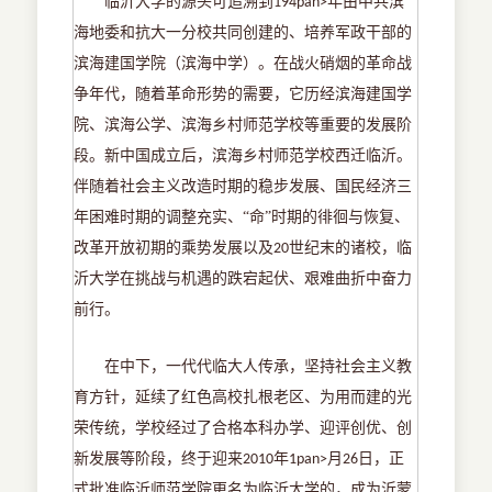
临沂大学的源头可追溯到
年由中共滨
194pan>
海地委和抗大一分校共同创建的、培养军政干部的
滨海建国学院（滨海中学）。在战火硝烟的革命战
争年代，随着革命形势的需要，它历经滨海建国学
院、滨海公学、滨海乡村师范学校等重要的发展阶
段。新中国成立后，滨海乡村师范学校西迁临沂。
伴随着社会主义改造时期的稳步发展、国民经济三
年困难时期的调整充实、“命”时期的徘徊与恢复、
改革开放初期的乘势发展以及
世纪末的诸校，临
20
沂大学在挑战与机遇的跌宕起伏、艰难曲折中奋力
前行。
在中下，一代代临大人传承，坚持社会主义教
育方针，延续了红色高校扎根老区、为用而建的光
荣传统，学校经过了合格本科办学、迎评创优、创
新发展等阶段，终于迎来
年
月
日，正
2010
1pan>
26
式批准临沂师范学院更名为临沂大学的，成为沂蒙