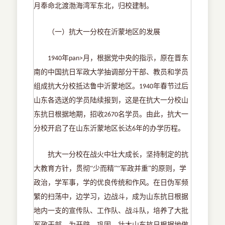
月奉命北渡渤海湾军东北，归校建制。
（一）抗大一分校在沂蒙地区的发展
年
月，根据党中央的指示，原在晋东
1940
pan>
南的中国抗日军政大学抽调部分干部、教员和学员
组成抗大分校抵达鲁中沂蒙地区。
年春节过后
1940
山东各选送的学员陆续报到，这是在抗大一分校山
东抗日根据地期，招收
名学员。由此，抗大一
2670
分校开启了在山东沂蒙地区长达
年的办学历程。
6
抗大一分校在战火中壮大成长，坚持制定的抗
大教育方针，贯彻
“少而精”“军政并重”的原则，学
政治，学军事，学的优良传统和作风。在日伪军频
繁的扫荡中，边学习，边战斗，成为山东抗日根据
地内一支的宣传队、工作队、战斗队，培养了大批
军政干部，为开辟、巩固、壮大山东抗日根据地做