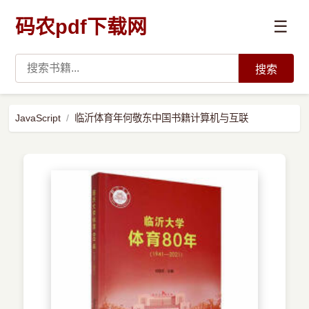
码农pdf下载网
☰
搜索
高薪必读
JavaScript
临沂体育年何敬东中国书籍计算机与互联
数据科学与人工智能
›
Python
›
Java
›
前端开发
›
系统编程