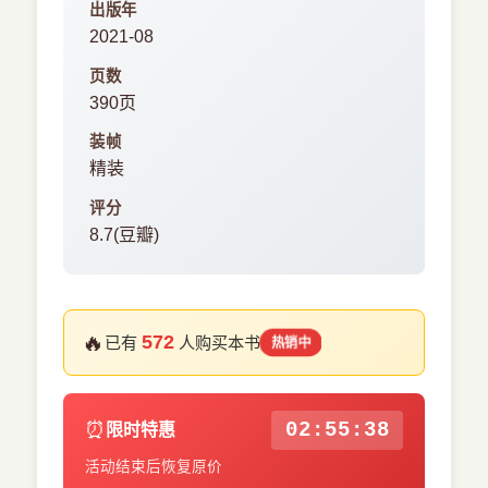
出版年
2021-08
页数
390页
装帧
精装
评分
8.7(豆瓣)
🔥
572
已有
人购买本书
热销中
⏰
02:55:36
限时特惠
活动结束后恢复原价