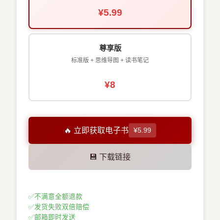
¥5.99
尊享版
标准版 + 思维导图 + 读书笔记
¥8
🔥 立即获取电子书
¥5.99
💾 下载链接
✅
不满意全额退款
✅
发货失败双倍赔偿
✅
邮箱即时发送