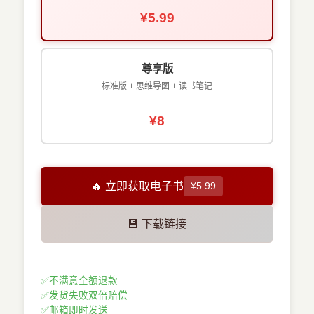
¥5.99
尊享版
标准版 + 思维导图 + 读书笔记
¥8
🔥 立即获取电子书
¥5.99
💾 下载链接
✅
不满意全额退款
✅
发货失败双倍赔偿
✅
邮箱即时发送