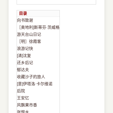
目录
向书致谢
［奥地利]斯蒂芬·茨威格
游天台山日记
［明］徐霞客
浪游记快
[清]沈复
还乡后记
郁达夫
收藏沙子的旅人
[意]伊塔洛·卡尔维诺
后院
王安忆
风飘果市香
张恨水