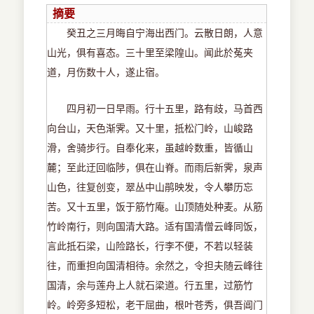
摘要
癸丑之三月晦自宁海出西门。云散日朗，人意
山光，俱有喜态。三十里至梁隍山。闻此於菟夹
道，月伤数十人，遂止宿。
四月初一日早雨。行十五里，路有歧，马首西
向台山，天色渐霁。又十里，抵松门岭，山峻路
滑，舍骑步行。自奉化来，虽越岭数重，皆循山
麓；至此迂回临陟，俱在山脊。而雨后新霁，泉声
山色，往复创变，翠丛中山鹃映发，令人攀历忘
苦。又十五里，饭于筋竹庵。山顶随处种麦。从筋
竹岭南行，则向国清大路。适有国清僧云峰同饭，
言此抵石梁，山险路长，行李不便，不若以轻装
往，而重担向国清相待。余然之，令担夫随云峰往
国清，余与莲舟上人就石梁道。行五里，过筋竹
岭。岭旁多短松，老干屈曲，根叶苍秀，俱吾阊门