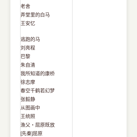
老舍
弄堂里的白马
王安忆
逃跑的马
刘亮程
巴黎
朱自清
我所知道的康桥
徐志摩
春空千鹤若幻梦
张毅静
从图画中
王统照
渔父・屈原既放
[先秦]屈原