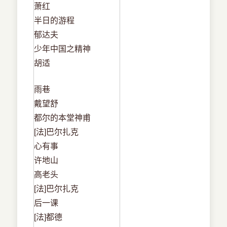
萧红
半日的游程
郁达夫
少年中国之精神
胡适
雨巷
戴望舒
都尔的本堂神甫
[法]巴尔扎克
心有事
许地山
高老头
[法]巴尔扎克
后一课
[法]都德