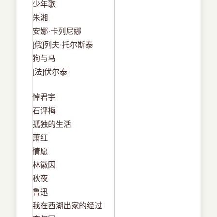
少年歌
朱湘
安娜·卡列尼娜
[俄]列夫·托尔斯泰
狗与马
[法]伏尔泰
悼君宇
石评梅
孤独的生活
萧红
情愿
林徽因
秋夜
鲁迅
我在西湖出家的经过