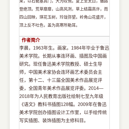
来，以石甃塞其门，大为叹惋。复上至太白，循路
登绝顶。荒草靡靡，山高风冽，草上结霜高许，而
四山回映，琪花玉树，玲珑弥望。岭角山花盛开，
顶上反不吐色，盖为高寒所勒耳。
作者简介
李晨，1963年生。画家。1984年毕业于鲁迅
美术学院。长期从事连环画、插图及中国画
研究。现任鲁迅美术学院教授、硕士生导
师，中国美术家协会连环画艺术委员会主
任，第十二、十三届全国美术作品展览评
委，全国青年美术作品展览评委。2014—
2018年为人民教育出版社绘制七至九年级
《语文》教科书插图128幅。2009年在鲁迅
美术学院创办插图设计工作室，以手绘传统
写实插图、装饰插图为主修科目。