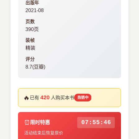
出版年
2021-08
页数
390页
装帧
精装
评分
8.7(豆瓣)
🔥
420
已有
人购买本书
热销中
⏰
07:55:46
限时特惠
活动结束后恢复原价