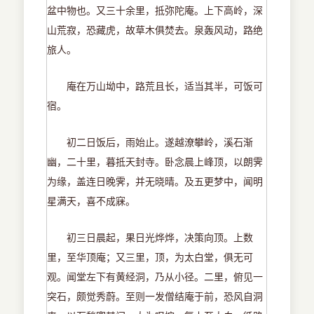
盆中物也。又三十余里，抵弥陀庵。上下高岭，深
山荒寂，恐藏虎，故草木俱焚去。泉轰风动，路绝
旅人。
庵在万山坳中，路荒且长，适当其半，可饭可
宿。
初二日饭后，雨始止。遂越潦攀岭，溪石渐
幽，二十里，暮抵天封寺。卧念晨上峰顶，以朗霁
为缘，盖连日晚霁，并无晓晴。及五更梦中，闻明
星满天，喜不成寐。
初三日晨起，果日光烨烨，决策向顶。上数
里，至华顶庵；又三里，顶，为太白堂，俱无可
观。闻堂左下有黄经洞，乃从小径。二里，俯见一
突石，颇觉秀蔚。至则一发僧结庵于前，恐风自洞