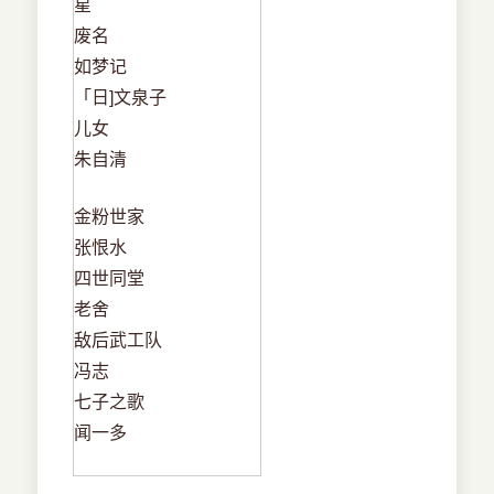
星
废名
如梦记
「日]文泉子
儿女
朱自清
金粉世家
张恨水
四世同堂
老舍
敌后武工队
冯志
七子之歌
闻一多