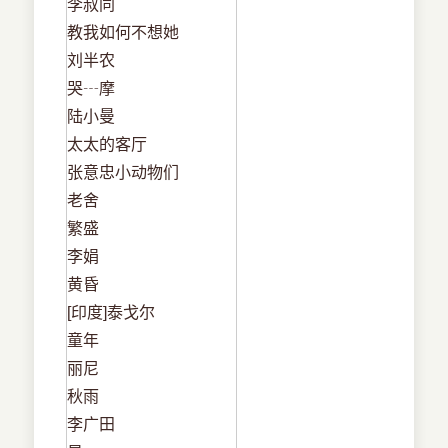
李叔同
教我如何不想她
刘半农
哭┄摩
陆小曼
太太的客厅
张意忠小动物们
老舍
繁盛
李娟
黄昏
[印度]泰戈尔
童年
丽尼
秋雨
李广田