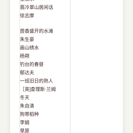
翡冷翠山居闲话
徐志摩
茴香盛开的水滩
朱生豪
画山绣水
杨朔
钓台的春昼
郁达夫
一班旧日的熟人
［英]查理斯·兰姆
冬天
朱自清
狗帯稻种
李娟
草原