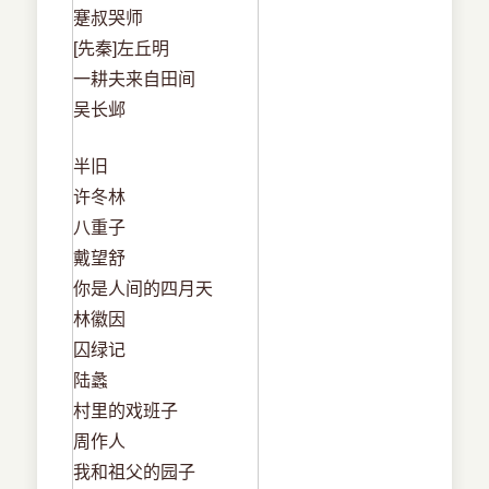
蹇叔哭师
[先秦]左丘明
一耕夫来自田间
吴长邺
半旧
许冬林
八重子
戴望舒
你是人间的四月天
林徽因
囚绿记
陆蠡
村里的戏班子
周作人
我和祖父的园子