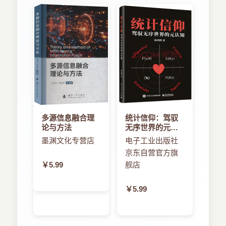
多源信息融合理
统计信仰：驾驭
论与方法
无序世界的元认
知
墨渊文化专营店
电子工业出版社
京东自营官方旗
￥5.99
舰店
￥5.99