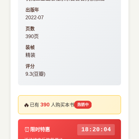
出版年
2022-07
页数
390页
装帧
精装
评分
9.3(豆瓣)
🔥
390
已有
人购买本书
热销中
⏰
18:20:04
限时特惠