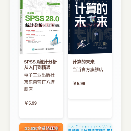
2.2.2产品创建/
数年之间，来回奔波，深切体会着何谓工业自动
2.2.3物模型之属性/
化，所以从事物联网行业很多年后，内心其实一直
2.2.4物模型之事件/
认为物联网只是工业自动化的延伸。
2.2.5物模型之服务/
2017年阿里云调整赛道，发力于物联网领域，和无
2.3物联网平台之设备/
锡市签署了上亿元的飞凤物联网平台（可以说是IoT
2.3.1设备创建/
Studio的前身）合作开发协议。无论是物联网智能
2.3.2设备对接（三元组）/
设备和云平台的对接，还是最初的平台项目案例的
2.3.3设备调试/
构建，当年都有幸深度参与其中。时任阿里云IoT事
2.4物联网平台数据访问/
业部CTO的丁总就曾这样说过：刘洪峰是最早在物
2.4.1直接API调用/
SPSS.0统计分析
计算的未来
联网领域使用阿里云产品的人，他对于阿里云的感
2.4.2服务端订阅/
从入门到精通
当当官方旗舰店
情特别深。有了这种参与物联网大平台开发的经
2.4.3云产品流转/
电子工业出版社
历，加上2018年阿里云对笔者有一个针对物联网的
2.5物联网平台业务场景联动/
京东自营官方旗
专访，让笔者对物联网有了更深的思考。其实物联
￥5.99
2.5.1场景创建/
网和工业自动化最大的区别就是，前者的量级非常
舰店
2.5.2场景联调/
巨大，对成本比较敏感，且没有专业的维护队伍；
2.6物联网平台实用工具/
另外，典型的物联网项目对数据实时分析和深度挖
￥5.99
2.6.1阿里云物联网平台专用工具/
掘也有很高的要求，所以在项目架构设计及实施
2.6.2阿里云物联网平台设备模拟器/
上，二者也就有了很大的区别。
2.6.3其他物联网工具简介/
笔者一直认为未来物联网的发展可能分为两个方
2.7小结/
向：一是面向具体行业，为客户实现个性化需求的