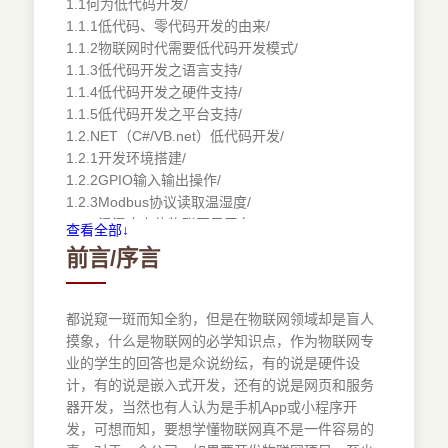
1.1何为低代码开发/
1.1.1低代码、零代码开发的由来/
1.1.2物联网时代需要低代码开发模式/
1.1.3低代码开发之语言支持/
1.1.4低代码开发之硬件支持/
1.1.5低代码开发之平台支持/
1.2.NET（C#/VB.net）低代码开发/
1.2.1开发环境搭建/
1.2.2GPIO输入输出操作/
1.2.3Modbus协议读取温湿度/
1.2.4温湿度上传物联网云平台/
查看全部↓
1.2.5IoT Studio移动端温湿度远程监控/
前言/序言
1.3Lua低代码开发/
1.3.1开发环境搭建/
1.3.2GPIO 输入输出操作/
都说窥一斑而知全豹，但是在物联网领域却是盲人
1.3.3Modbus协议读取温湿度/
摸象，什么是物联网的必学知识点，作为物联网专
1.3.4温湿度上传物联网云平台/
业的学生的回答也是众说纷纭，有的说是硬件设
1.3.5微信小程序温湿度远程监控/
计，有的说是嵌入式开发，还有的说是网页和服务
1.4Micro Python低代码开发/
器开发，当然也有人认为是手机App或小程序开
1.4.1开发环境搭建/
发，可想而知，要想学懂物联网真不是一件容易的
1.4.2GPIO输入输出操作/