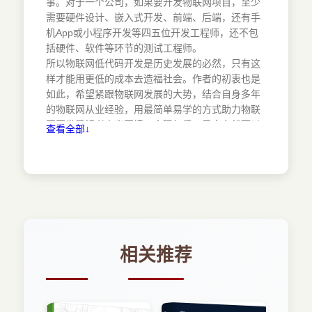
事。对于一个公司，如果要开发物联网项目，至少
1.4.3Modbus协议读取温湿度/
需要硬件设计、嵌入式开发、前端、后端，还有手
1.4.4温湿度上传物联网云平台/
机App或小程序开发等四五位开发工程师，还不包
1.4.5钉钉小程序温湿度远程监控/
括硬件、软件等环节的测试工程师。
1.5JavaScript低代码开发/
所以物联网低代码开发是历史发展的必然，只有这
1.5.1开发环境搭建/
样才能用更低的成本去造福社会。作者的初衷也是
1.5.2GPIO输入输出操作/
如此，希望紧跟物联网发展的大势，结合自身多年
1.5.3Modbus协议读取温湿度/
的物联网从业经验，用最简单易学的方式助力物联
1.5.4温湿度上传物联网云平台/
网开发爱好者走出困境，实现仅凭一己之力就可以
查看全部↓
1.5.5支付宝小程序温湿度远程监控/
构建物联网系统的梦想。
1.6小结/
从2009年开始，笔者在微软亚洲工程院做上海智慧
第2章 阿里云物联网平台/
停车、天津养牛场物联网监控和河北慈济医院远程
2.1阿里云物联网平台发展简史/
医疗等物联网项目算起，到如今在物联网行业已经
2.1.1国内外物联网平台发展一览/
打拼十多个年头了。这些年里无论是智慧水务、智
2.1.2物联网开发套件/
慧消防、农业大棚物联网远程监控、物联网肉鸡养
2.1.3飞凤物联网平台/
殖监控，还是江河大坝的物联网监控，大大小小经
2.1.4物联网开发平台基础版、高级版、
手的物联网项目不计其数，对物联网的感悟也不一
相关推荐
IoT Studio/
而足。如果再往前追溯，谈及对物联网热爱的
2.1.5阿里云AIoT整体发展布局/
“根”，那就是2001年便投身于工控行业，从事钢铁
2.2物联网平台之产品/
厂领域的工业自动化系统研发。从公司研发部，到
2.2.1Alink协议简介/
首钢、济钢、本钢、邯钢和迁钢等工业现场一线，