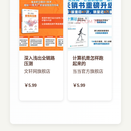
第3章 阿里云IoT Studio应用开发/
综合型产品将越来越多（工控领域大部分是通用产
3.1什么是IoT Studio/
品，比如PLC、通用组态等）。二是越来越多的厂
3.1.1功能简介/
家将抛弃自己云端数据接入平台的设计，转为采用
3.1.2功能架构/
大公司的物联网基础平台（因为物联网项目连接的
3.1.3功能特点/
智能设备越来越多，一般公司很难有实力维护这么
3.2IoT Studio项目管理/
多设备的接入，更难进一步对采集的海量数据进行
3.2.1项目创建/
深度挖掘和分析）。
3.2.2产品和设备/
由此可见，未来的物联网领域分工越来越明确，环
3.2.3空间/
节也越来越多，需要多方通力合作，快速开发，才
深入浅出全链路
计算机是怎样跑
3.2.4账号/
能构建一个真正实用，可落地的物联网项目，所以
压测
起来的
3.3Web可视化开发/
低代码开发或零代码的开发方式在此种大形势和大
文轩网旗舰店
当当官方旗舰店
3.3.1Web应用编辑器/
环境下应运而生。毕竟物联网系统的整体设计、实
3.3.2页面/
施、运维来源于一线项目集成公司（或者行业SaaS
3.3.3组件/
￥5.99
￥5.99
公司），如果再像传统工业自动化项目那样开发和
3.3.4设备绑定管理/
实施，将使公司很难在未来市场竞争中存活。
3.3.5应用设置/
十年磨一剑，笔者在物联网行业从业十多载，再结
3.3.6应用发布/
合已有的近二十多年的工业自动化经验，从硬件底
3.4移动端可视化开发/
层入手，借鉴工业自动化领域成熟的“组态”技术，
3.4.1移动端组件介绍/
把以前运行在工控机的组态系统，通过简化和优
3.4.2移动端应用设置/
化，成功实现仅在一个单芯片（MCU）就可以运行
3.4.3移动页面发布/