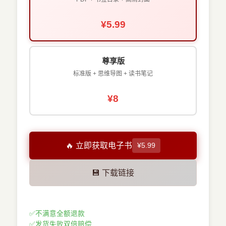
¥5.99
尊享版
标准版 + 思维导图 + 读书笔记
¥8
🔥 立即获取电子书
¥5.99
💾 下载链接
✅
不满意全额退款
✅
发货失败双倍赔偿