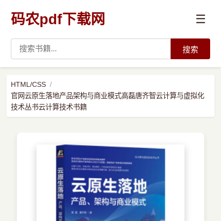
码农pdf下载网
☰
搜索
高薪必读
HTML/CSS
官网云原生落地产品架构与商业模式高磊唐齐智云计算与虚拟化
数据科学与人工智能
技术丛书云计算技术书籍
›
Python
›
Java
›
前端开发
›
系统编程