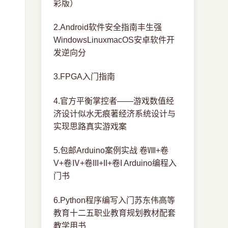
彩版）
2.Android软件安全指南丰生强
WindowsLinuxmacOS安卓软件开
发逆向分
3.FPGA入门指南
4.官方平衡掌控者——游戏数值经
济设计似水无痕著经济系统设计与
实现思路真实游戏案
5.包邮Arduino案例实战 卷Ⅷ+卷
V+卷Ⅳ+卷III+II+卷I Arduino编程入
门书
6.Python程序编写入门苏东伟高等
教育十二五职业教育规划教材配套
教学用书