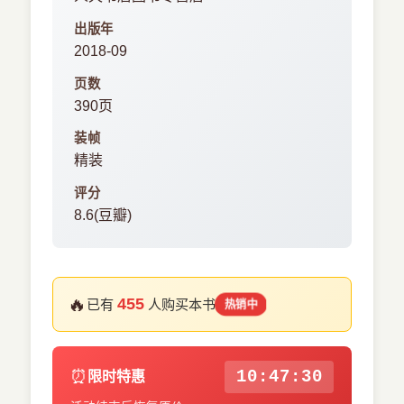
出版年
2018-09
页数
390页
装帧
精装
评分
8.6(豆瓣)
🔥
455
已有
人购买本书
热销中
⏰
10:47:30
限时特惠