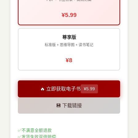
¥5.99
尊享版
标准版 + 思维导图 + 读书笔记
¥8
🔥 立即获取电子书
¥5.99
💾 下载链接
✅
不满意全额退款
✅
发货失败双倍赔偿