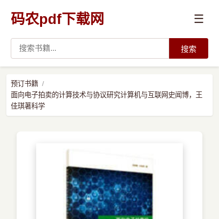
码农pdf下载网
☰
搜索
高薪必读
预订书籍
面向电子拍卖的计算技术与协议研究计算机与互联网史闻博，王
数据科学与人工智能
佳琪著科学
›
Python
›
Java
›
前端开发
›
系统编程