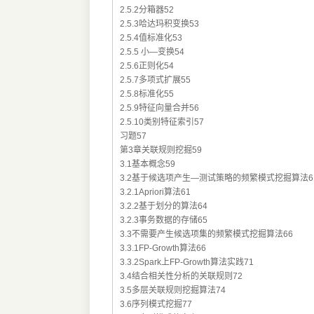
2.5.2分箱器52
2.5.3哈达玛积变换53
2.5.4值标准化53
2.5.5 小—变换54
2.5.6正则化54
2.5.7多项式扩展55
2.5.8标准化55
2.5.9特征向量合并56
2.5.10类别特征索引57
习题57
第3章关联规则挖掘59
3.1基本概念59
3.2基于候选项产生—测试策略的频繁模式挖掘算法6
3.2.1Apriori算法61
3.2.2基于划分的算法64
3.2.3事务数据的存储65
3.3不需要产生候选项集的频繁模式挖掘算法66
3.3.1FP-Growth算法66
3.3.2Spark上FP-Growth算法实践71
3.4结合相关性分析的关联规则72
3.5多层关联规则挖掘算法74
3.6序列模式挖掘77