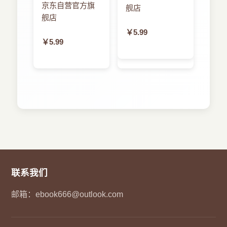
京东自营官方旗
舰店
第5章 RISC结构计算机
舰店
5.1 RISC技术概述
￥5.99
5.1.1 CISC的主要问题
￥5.99
5.1.2 RISC的定义及特点
5.2 大寄存器组
5.2.1 寄存器窗口
5.2.2 寄存器组与Cache
5.3 RISC流水线技术
5.3.1 规整指令的流水线技术
5.3.2 流水线优化
5.4 RISC指令结构
5.5 删处理器
5.5.1 ARM32位CPIJ起源
5.5.2 ARM寄存器结构
5.5.3 ARM指令系统
联系我们
5.5.4 ARM寻址方式
5.6 习题
邮箱：
ebook666@outlook.com
第6章 多处理机系统
6.1 多处理机系统结构