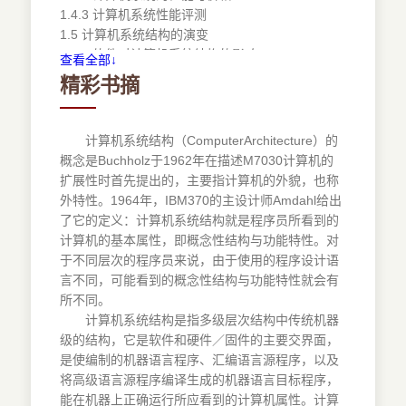
1.4.3 计算机系统性能评测
1.5 计算机系统结构的演变
1.5.1 软件对计算机系统结构的影响
查看全部↓
1.5.2 应用需求对计算机系统结构的影响
精彩书摘
1.5.3 器件对计算机系统结构的影响
1.5.4 算法对计算机系统结构的影响
1.6 习题
计算机系统结构（ComputerArchitecture）的
概念是Buchholz于1962年在描述M7030计算机的
第2章 计算机系统结构
扩展性时首先提出的，主要指计算机的外貌，也称
2.1 中央处理器
外特性。1964年，IBM370的主设计师Amdahl给出
2.1.1 CPU的组成
了它的定义：计算机系统结构就是程序员所看到的
2.1.2 数据表示
计算机的基本属性，即概念性结构与功能特性。对
2.1.3 指令格式优化
于不同层次的程序员来说，由于使用的程序设计语
2.1.4 寻址方式
言不同，可能看到的概念性结构与功能特性就会有
2.2 总线结构
所不同。
2.2.1 总线的分类
计算机系统结构是指多级层次结构中传统机器
2.2.2 总线结构的特点
级的结构，它是软件和硬件／固件的主要交界面，
2.2.3 总线通信方式
是使编制的机器语言程序、汇编语言源程序，以及
2.2.4 总线仲裁
将高级语言源程序编译生成的机器语言目标程序，
2.2.5 总线标准
能在机器上正确运行所应看到的计算机属性。计算