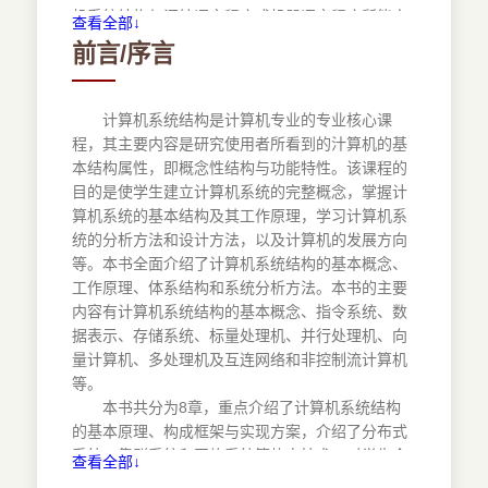
2.3 I／O系统
机系统结构与汇编语言程序或机器语言程序所能实
查看全部↓
2.3.1 I／0方式
现的功能，以及要用到的数据类型、寻址方式等密
前言/序言
2.3.2 中断系统
切相关。
2.4 通道处理机
1.1计算机系统的层次结构
2.4.1 通道的作用和功能
现代计算机是一种包括机器硬件、指令系统、
计算机系统结构是计算机专业的专业核心课
2.4.2 通道的工作过程
系统软件、应用程序和用户接口的集成系统。现代
程，其主要内容是研究使用者所看到的汁算机的基
2.4.3 通道的类型
计算机结构如图1所示。不同的求解问题可能需要
本结构属性，即概念性结构与功能特性。该课程的
2.5 I／0处理机
不同的计算机资源，这与求解问题的性质有关。
目的是使学生建立计算机系统的完整概念，掌握计
2.5.1 I／O处理机的作用
随着软件技术的发展，人们开始使用不同的高
算机系统的基本结构及其工作原理，学习计算机系
2.5.2 I／O处理机的种类
级语言编程，站在不同的语言层面上使用计算机。
统的分析方法和设计方法，以及计算机的发展方向
2.6 习题
不同的语言层面即计算机系统的多层次结构，它是
等。本书全面介绍了计算机系统结构的基本概念、
描述控制流程的，有一定规则的字符集合的“计算机
工作原理、体系结构和系统分析方法。本书的主要
第3章 存储系统
语言”。计算机语言并不专属软件范畴，它可以分属
内容有计算机系统结构的基本概念、指令系统、数
3.1 存储系统原理
计算机系统的各个层次，分别对该层次的控制流程
据表示、存储系统、标量处理机、并行处理机、向
3.1.1 存储系统的定义
进行描述。
量计算机、多处理机及互连网络和非控制流计算机
3.1.2 存储系统的层次结构
基于对计算机语言广义的理解，可以把计算机
等。
3.1.3 频带平衡
系统看成是由多级“虚拟”计算机所组成的。从语言
本书共分为8章，重点介绍了计算机系统结构
3.1.4 存储器并行访问
功能层次上划分，计算机系统的层次结构如图2所
的基本原理、构成框架与实现方案，介绍了分布式
3.1.5 交叉访问存储器
示。
系统、集群系统和网格系统等热点技术，对学生全
查看全部↓
3.2 相联存储器
图2中的每一层对应一种“机器”，为该层的操作
面了解、掌握计算机系统的基本结构属性、系统构