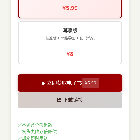
¥5.99
尊享版
标准版 + 思维导图 + 读书笔记
¥8
🔥 立即获取电子书
¥5.99
💾 下载链接
✅
不满意全额退款
✅
发货失败双倍赔偿
✅
邮箱即时发送