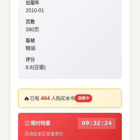
出版年
2010-01
页数
390页
装帧
精装
评分
8.8(豆瓣)
🔥
464
已有
人购买本书
热销中
⏰
09:32:23
限时特惠
活动结束后恢复原价