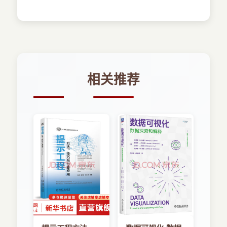
3.3 高速缓冲存储器
者所使用。操作者通过该层的语言与“机器”对话或
成有很大的帮助。
3.3.1 Cache的基本概念
交互信息，而不必关心其内层的结构和工作过程，
第l章主要介绍了计算机系统的体系结构、层次
3.3.2 Cache的组成与工作原理
即计算机的透明性。
结构模型、计算机系统结构的分类、计算机系统的
3.3.3 地址映像与变换
性能评测和分析方法，阐述了计算机系统结构、组
3.3.4 Cache置换策略与主存更新方法
成和实现的关系，介绍了计算机的发展趋势。
3.3.5 Cache一致性问题
第2章介绍了计算机系统的基本结构，主要有
3.3.6 Cache系统的加速比
CPU构成、计算机的数据表示和数据类型、指令系
相关推荐
3.3.7 微机Cache系统
统的设计思想、计算机总线技术、I／O技术、通道
3.4 虚拟存储器
处理机与I／O处理机技术等。
3.4.1 存储器管理方式
第3章主要介绍了存储器体系结构的基本原
3.4.2 虚拟存储器的工作原理
理、相联存储器、高速缓冲存储器（Cache）、虚
3.4.3 地址的映像与变换
拟存储器原理、存储器管理模式及存储器保护技术
3.4.4 段式虚拟存储器
等。
3.4.5 页式虚拟存储器
第4章介绍了流水线并行技术，主要介绍了标
3.4.6 段页式虚拟存储器
量流水线的工作原理、流水线中的主要障碍与处理
3.4.7 加快内部地址变换的方法
方法、流水线的实现与控制、流水线中的并行处理
3.4.8 页面替换算法
及非线性流水线的预约表控制方法，并给出了大量
3.4.9 提高主存命中率的方法
的流水线实例。
3.4.10 微机的虚拟存储器
第5章主要介绍了RISC指令集的实现原理、编
3.5 存储器保护技术
码方法、流水线等基本技术，并以删处理器的RISC
3.6 习题