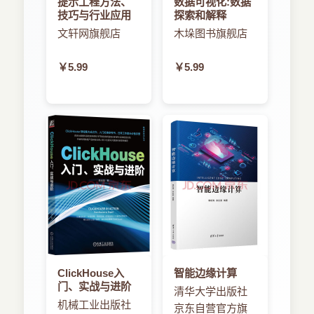
提示工程方法、
数据可视化:数据
指令集为例介绍了RISC：指令集的实现方法。
技巧与行业应用
探索和解释
第6章主要介绍了并行处理的基本概念，介绍
第4章 流水线技术
文轩网旗舰店
木垛图书旗舰店
了多处理机的基本结构、类型，多处理机中的并行
4.1 系统结构中的并行性概念
处理技术、操作系统、算法、程序设计语言、
4.1.1 并行性概念
Cache的一致性，以及并行处理技术；介绍了向量
￥5.99
￥5.99
4.1.2 并行处理的发展
处理机的体系结构与类型、向量处理方式、向量处
4.2.流水线结构原理
理机实例及其性能分析，也介绍了互连网络的作
4.2.1 一次重叠流水线
用、设计准则、类型、结构、互连函数，以及互连
4.2.2 流水技术原理
网络中的消息传递方式；最后还介绍了典型的多处
4.2.3 流水线分类
理机实例，主要有.MPP、SMP和机群系统。
4.2.4 流水线性能的分析
第7章主要介绍了分布式系统、集群计算机系
4.2.5 流水线中的主要障碍与控制
统、网格技术的基本概念、结构原理和实现策略
4.2.6 非线性流水线调度
等，详细介绍了网格系统的3大模型和与Web服务
4.3 向量处理技术
的结合技术，以及与Internet的关联技术。
4.3.1 向量的流水处理
第8章主要介绍了脉动阵列机、数据流计算
4.3.2 向量处理机
机、归约机及人工智能计算机等非控制流计算机的
4.4 指令级并行技术
基本原理、实现方式及体系结构，以及数据流图的
4.4.1 超标量处理机
绘制方法等。
4.4.2 超长指令处理机
ClickHouse入
智能边缘计算
门、实战与进阶
4.4.3 超流水线处理机
清华大学出版社
4.5 习题
机械工业出版社
京东自营官方旗