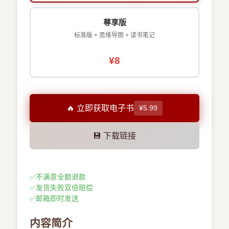
尊享版
标准版 + 思维导图 + 读书笔记
¥8
🔥 立即获取电子书
¥5.99
💾 下载链接
✅
不满意全额退款
✅
发货失败双倍赔偿
✅
邮箱即时发送
内容简介