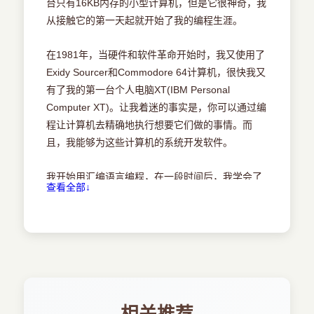
台只有16KB内存的小型计算机，但是它很神奇，我
UITableViewDelegate协议定义了几个方法，
从接触它的第一天起就开始了我的编程生涯。
1.3.2 实现崩溃处理程序
delegate对象需要实现其中至少三个方法。
在1981年，当硬件和软件革命开始时，我又使用了
1.4 本章小结
delegate对象必须实现的方法有：
Exidy Sourcer和Commodore 64计算机，很快我又
第2章 Tableview进阶指南
有了我的第一台个人电脑XT(IBM Personal
●tableview：numberOfRowsInSection：
Computer XT)。让我着迷的事实是，你可以通过编
2.1 理解UITableView
程让计算机去精确地执行想要它们做的事情。而
●numberOfSectionsInTableView：
且，我能够为这些计算机的系统开发软件。
2.1.1 datasource和delegate
●tableview：cellForRowAtIndexPath：
我开始用汇编语言编程，在一段时间后，我学会了
查看全部↓
2.1.2 滚动
用C、Basic、QuickBasic、Delphi、Pascal、
启动Xcode开发环境，使用
Turbo Pascal、C++、Java、Microsoft VB.NET、
SingleViewApplicationProject模板创建新项目，并
2.2 构建聊天视图控制器
Microsoft C#和Objective-C等语言编程。编程成为
使用如图2-1中所示的配置将其命名为PlainTable。
了我的职业，我热爱这份职业。
2.2.1 构建datasource
图2-1
不管怎样，像许多程序员一样，由于之前已经获得
2.2.2 构建聊天数据对象
的知识和技能，我做了分析师、软件工程师和顾
使用InterfaceBuilder工具打开