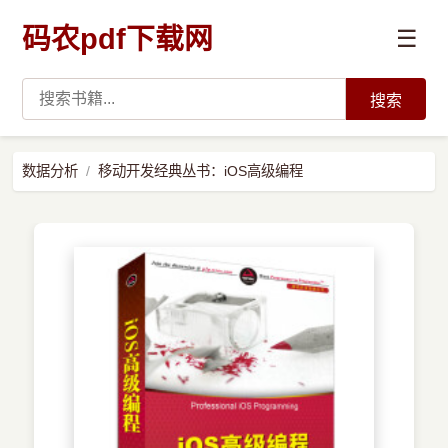
码农pdf下载网
☰
搜索
高薪必读
数据分析
移动开发经典丛书：iOS高级编程
数据科学与人工智能
›
Python
›
Java
›
前端开发
›
系统编程