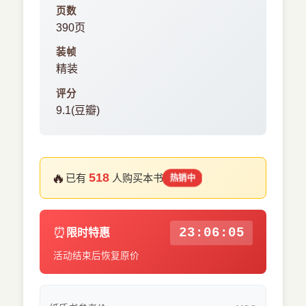
页数
390页
装帧
精装
评分
9.1(豆瓣)
🔥
518
已有
人购买本书
热销中
⏰
23:06:04
限时特惠
活动结束后恢复原价