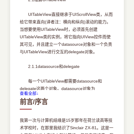
1.2 注册——登录
UITableView直接继承于UIScrollView类，从而
给它带来直向(译者注：横向和纵向)滚动的能力。
1.2.1 创建注册逻辑
当想要使用UITableView时，必须首先创建
UITableView类的实例，将它指向UIView控件而使
1.2.2 初始化数据
其可见，并且建立一个datasource对象和一个负责
与UITableView进行交互的delegate对象。
1.2.3 初始化应用的默认设置
2.1.1datasource和delegate
1.2.4 创建登录逻辑
每一个UITableView都需要datasource和
1.2.5 保护密码的安全
delegate这两个对象。datasource对象为
查看全部↓
UITableView提供数据。通常，datasource对象使
1.2.6 在keychain中存储密码
前言/序言
用NSArray类或者NSDictionary类在内部存储数
据，并且根据需要将数据提供给表视图。delegate
1.3 崩溃管理
对象必须实现UITableViewDelegate和
我第一次与计算机结缘是15岁那年在荷兰读高等技
UITableViewDataSource这两个协议。
术学校时，在那里我结识了Sinclair ZX-81。这是一
1.3.1 理解崩溃