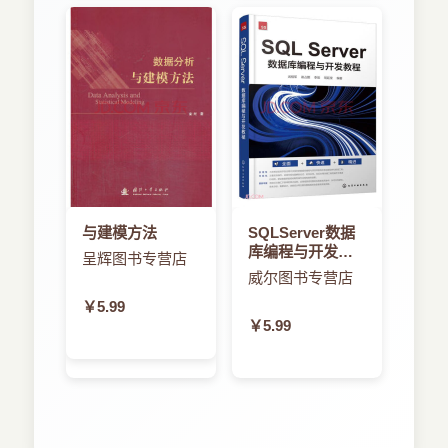
在2006年，我决定抛弃荷兰的繁忙生活，搬到法
@interfaceYDViewController：
第3章 Map Kit框架
国，在那里我成立了一家软件公司，专注于开发后
UIViewController
端的软件解决方案，不久后，也专注于开发iOS应
3.1 模拟iOS设备的位置移动
用。
@property(weak，
nonatomic)IBOutletUITableView*mTableView；
3.1.1 为何需要一个GPS模拟器
我的专业团队现在为澳大利亚、欧洲和美国的客户
开发iPhone和iPad应用，在这一领域内，我们使用
@property(nonatomic，
3.1.2 创建模拟器
最新的SDK和现代程序开发实践，并交付从后端的
strong)NSMutableArray*rowData；
管理系统到iOS应用的端到端的解决方案。
3.1.3 使用Google Maps创建GPS路线文件
与建模方法
SQLServer数据
@end
本书读者对象
库编程与开发教
呈辉图书专营店
3.1.4 实现YDLocation-Simulator类
程
威尔图书专营店
打开YDViewController.m文件，实现如代码清
这本书适用于想要提高和扩展Objective-C语言编程
￥5.99
3.2 使用标记
单2-2中所示的代码，关于这段代码，会在代码清单
技能的开发人员、有经验的iOS开发者以及毫无经
￥5.99
后详细说明。
验的iOS开发新人。
3.2.1 创建定制的标记
代码清单2-
本书需要读者掌握Xcode开发环境的一些基本知识
3.2.2 响应标记的批注
2Chapter2/PlainTable/YDViewController.m
和Objective-C语言开发的基础，这样能够理解本书