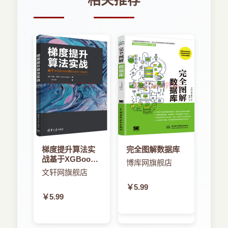
相关推荐
问，并最终进入了管理岗位。我的编程时间开始变
YDViewController.xib文件，并将一个UITableView
2.2.3 构建定制的UITableView控件
得越来越少，而这却是我最喜欢做的事。
控件添加到该窗口中。使用AssistantEditor工具为
这个UITableView控件创建一个属性。也需要设置
2.2.4 灵活的单元格高度
在我的职业生涯中，我管理和共同成立了几家IT服
ReferencingOutlets一栏中的datasource和
务公司，并在这些公司中担任项目经理、商业顾问
delegate指向UITableView对象。确保
2.2.5 开发定制的单元格
和董事，但是我总是能够在这些项目中找到时间去
YDViewController.xib文件看起来如图2-2中所示。
做一些软件开发工作。
2.2.6 创建聊天用户对象
打开YDViewController.h文件，创建名为
在这些年里，我曾经给一些大公司交付过高端软件
rowData的NSMutableArray对象充当datasource，
2.2.7 融会贯通
解决方案，例如富士胶片公司(Fuji Photo Film)、壳
如代码清单2-1中所示。
牌公司(Shell)、联合利华公司(Unilever)、普利斯通
2.3 UITableView的下拉功能
公司(Bridgestone)、阿尔卡特(Alcate)、理光公司
图2-2
梯度提升算法实
完全图解数据库
(Ricoh)以及全世界的其他许多公司。我不是图像设
战基于XGBoost
2.3.1 实现UISearchbar
博库网旗舰店
计师，并且设计应用的视觉效果并不是我的强项。
和scikit-learn
文轩网旗舰店
代码清单2-
我向来关注于代码优化和新技术的探索。开发出高
1Chapter2/PlainTable/YDViewController.h
2.3.2 添加字母表索引
￥5.99
阶面向对象的代码而又使用极少内存占用空间的设
￥5.99
计仍旧是一项挑战。
#import
2.4 本章小结