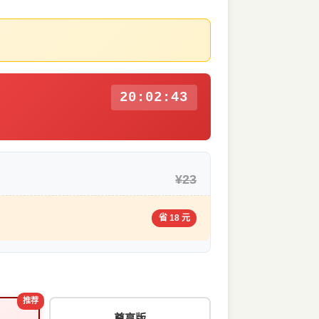
20:02:42
¥23
省 18 元
推荐
尊享版