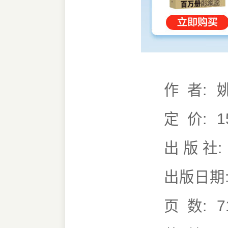
作 者:
定 价:
1
出 版 社:
出版日期
页 数:
7