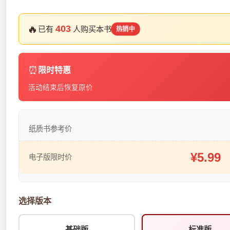
🔥
403
已有
人购买本书
热销中
⏰
限时特惠
活动结束后恢复原价
纸质书参考价
¥5.99
电子版限时价
选择版本
基础版
标准版