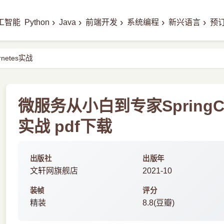
›
›
›
›
›
工智能
Python
Java
前端开发
系统编程
新兴语言
预
netes实战
微服务从小白到专家SpringClo
实战 pdf下载
出版社
出版年
文轩网旗舰店
2021-10
装帧
评分
精装
8.8(豆瓣)