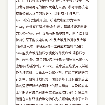
力。印度的核能发电
核电）是仅次于火力发电、水
(
力发电和可再电的第四大电力来源。参考印度核电
有限公司
年的数据
，印计有
个核电厂，
2016
[7
7
座在运核电机组，核能发电能力为
2pan>
5780
；此外有在建核电机组
座，建增核能发电能
MWe
3
力
。在印度所有的核电站中，除了位于塔
3800MWe
拉普尔原子能发电站的
个反应堆是沸腾水反应堆
2
简称沸水堆，
及位于库丹库拉姆核电站的
(
BWR)
座反应堆是加压水慢化冷却反应堆
简称压水
pan>
(
堆，
外，其余的反应堆全部是加压重水慢化反
PWR)
应堆
简称重水堆，
。重水反应堆采用天然铀
(
PHWR)
作为核燃料，以重水作为慢化剂。在印度核能研究
计划中，研究计划的第一阶段是基于现有重水反应
堆的运行经验结合国际上的研究趋势，以及印度本
土化的研究成果对现有重水反应堆的设行；第二阶
段是在以铀环混合碳化物作为核燃料的快中子增殖