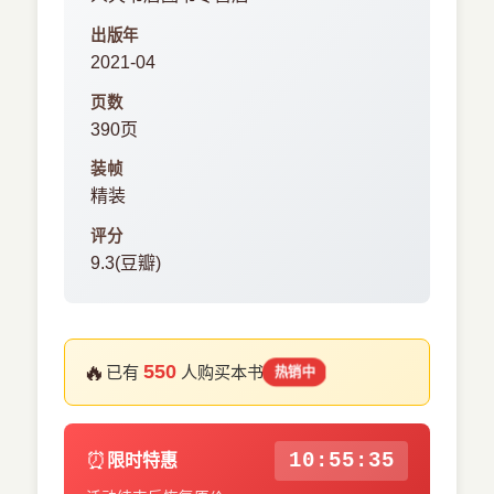
出版年
2021-04
页数
390页
装帧
精装
评分
9.3(豆瓣)
🔥
550
已有
人购买本书
热销中
⏰
10:55:34
限时特惠