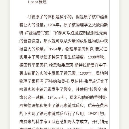
概述
1.pan>
尽管原子的体积是极小的，但是原子核中蕴含
着巨大的能量。
年，原子核物理学之父欧内斯
1904
特·卢瑟福曾写道：“如果可以任意控制放射性元素
的衰变速度，那么就可以从少量的放射性物质中获
得巨大的能量。”
年，物理学家恩利克·费米证
1934
实用中子可以使多种原子发生核裂变。
年秋，
1938
德国科学家奥托·哈恩和弗里茨·斯特拉斯曼在中子
轰击铀靶的实验中发现了钡元素。
年，奥地利
1939
物理学家莉泽·迈特纳和奥托·罗伯特·弗里施证实了
哈恩实验中铀元素发生了裂变，并使用“核裂变”来
命名这一过程。
年，费米和他的助手列奥·
194pan>
西拉德设想和提出了铀元素链式反应，后来在费米
的下实现了铀元素链式反应行了应用。
年初，
1942
由费米的科学家团队在芝加哥大学成立，开行铀元