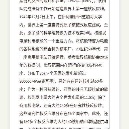
素链式反应的设计和验证。
年
月，该团
1942
1pan>
队完成准备工作开始建造世界上第一座核反应堆。
年
月
日上午，在伊利诺伊州芝加哥大学
1942
12
2
内，世界上第一座自持式原子核链式反应建成。至
此，原子能的科学理转换为技术现实
。核能发
[38]
电是利用核能的一个重要方向，将核能转变为电能
的各种系统的综合称为核电厂。
世纪
年代，第
20
50
一座商用核电站开始运行。参考世界核能协会
2016
年的数据
，世界范围内在运行的核电站有
[8]
440
座，分布于
个国家的发电量超过
3pan>
兆瓦率
，另外有在建的核电站
多
380000MWe(
)
60
座；作为一种可持续的、可靠的并且无碳排放的能
源，核能发电量大约占全世发电量的
；除了
11.5%
商用核电站，还有大约
多座研究性核反应堆，
240
这些研究性核反应堆分布在
个国家中。此外，还
56
有
多个核反应堆为大约
艘船舶和潜艇提供动
180
140