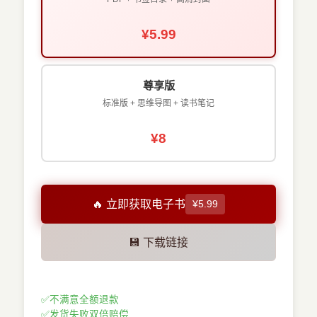
¥5.99
尊享版
标准版 + 思维导图 + 读书笔记
¥8
🔥 立即获取电子书
¥5.99
💾 下载链接
✅
不满意全额退款
✅
发货失败双倍赔偿