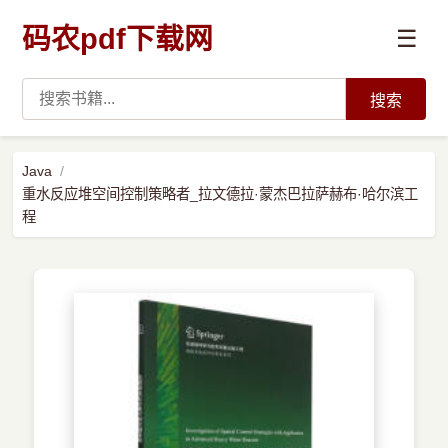
码农pdf下载网
☰
搜索
高薪必读
Java
重水反应堆空间控制策略者_拉文德拉·蒙杰巴拉萨赫布·哈尔滨工
数据科学与人工智能
程
›
Python
›
Java
›
前端开发
›
系统编程