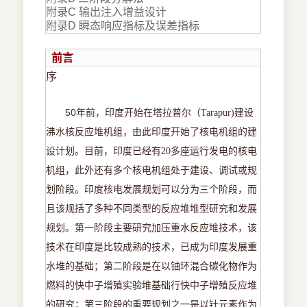
附录C 输出注入增益设计
附录D 瞬态响应指标及误差指标
前言
序
50
年前，印度开始在塔拉普尔（Tarapur)
建设
沸水核反应堆机组，由此印度开始了核电机组的建
设计划。目前，印度已经有20
多座运行发电的核电
机组，此外还有多个核电机组处于建设、调试或规
划阶段。印度核电发展规划可以分为三个阶段，而
且该规括了多种不同类型的反应堆堆型研究和发展
规划。第一阶段主要研究加压重水反应堆技术，该
技术在印度是比较成熟的技术，已成为印度发展重
水堆的基础；第二阶段是在以铀环混合碳化物作为
燃料的快中子增殖实验堆基础行快中子增殖反应堆
的研究；第三阶段的重要规划之一是以钍元素作为