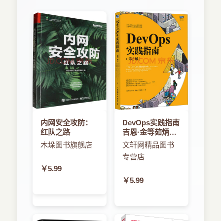
内网安全攻防：
DevOps实践指南
红队之路
吉恩·金等茹炳晟
等译书籍
木垛图书旗舰店
文轩网精品图书
专营店
￥5.99
￥5.99