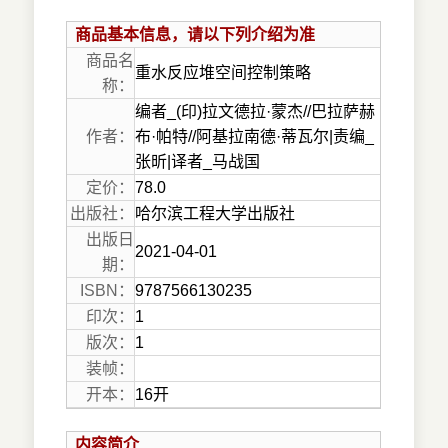
商品基本信息，请以下列介绍为准
商品名
重水反应堆空间控制策略
称：
编者_(印)拉文德拉·蒙杰//巴拉萨赫
作者：
布·帕特//阿基拉南德·蒂瓦尔|责编_
张昕|译者_马战国
定价：
78.0
出版社：
哈尔滨工程大学出版社
出版日
2021-04-01
期：
ISBN：
9787566130235
印次：
1
版次：
1
装帧：
开本：
16开
内容简介