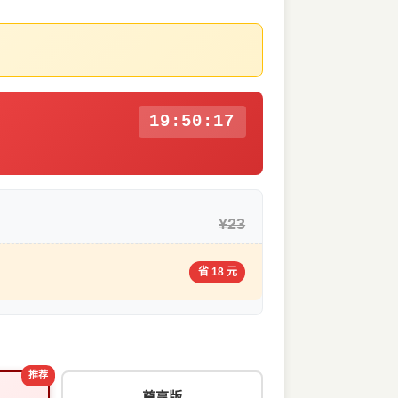
19:50:16
¥23
省 18 元
推荐
尊享版