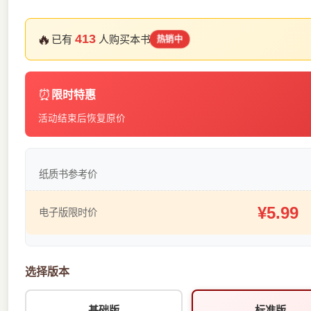
🔥
413
已有
人购买本书
热销中
⏰
限时特惠
活动结束后恢复原价
纸质书参考价
¥5.99
电子版限时价
选择版本
基础版
标准版