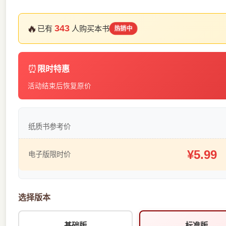
🔥
343
已有
人购买本书
热销中
⏰
限时特惠
活动结束后恢复原价
纸质书参考价
¥5.99
电子版限时价
选择版本
基础版
标准版