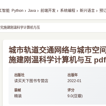
›
›
›
›
›
工智能
Python
Java
前端开发
系统编程
新兴语言
预
研究施建刚温科学计算机与互
城市轨道交通网络与城市空
施建刚温科学计算机与互 pd
出版社
出版年
读买天下图书专营店
2022-01
装帧
评分
精装
9.0(豆瓣)